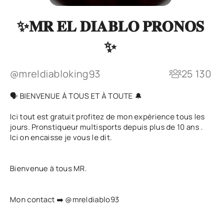
✨𝐌𝐑 𝐄𝐋 𝐃𝐈𝐀𝐁𝐋𝐎 𝐏𝐑𝐎𝐍𝐎𝐒
✨
@mreldiabloking93
25 130
🗣 BIENVENUE À TOUS ET À TOUTE 🔔
Ici tout est gratuit profitez de mon expérience tous les
jours. Pronstiqueur multisports depuis plus de 10 ans .
Ici on encaisse je vous le dit.
Bienvenue à tous MR.
Mon contact ➡️
@mreldiablo93