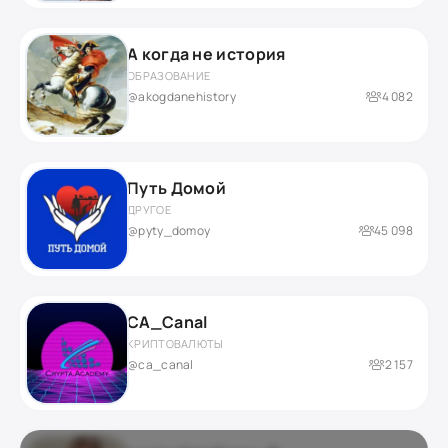
А когда не история
ОБРАЗОВАНИЕ
@akogdanehistory
4 082
Путь Домой
ДРУГОЕ
@pyty_domoy
45 098
CA_Canal
КРИПТОВАЛЮТЫ
@ca_canal
2 157