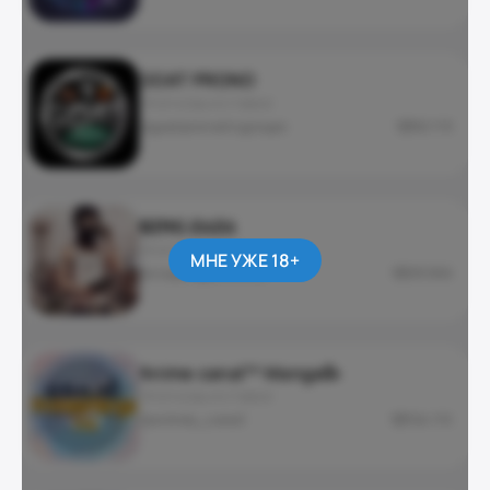
GOAT PRONO
ПРОГНОЗЫ И СТАВКИ
@goatpronosticgroupe
50 119
𝐊𝐈𝐍𝐆 𝒁𝑨𝒁𝑨
ПРОГНОЗЫ И СТАВКИ
МНЕ УЖЕ 18+
@coupongratuit002
29 056
Anime canal™ Manga🥳
ПРОГНОЗЫ И СТАВКИ
@animes_canall
124 115