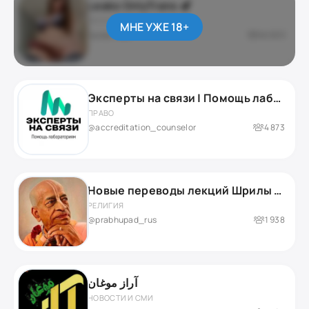
Leaks OnlyTrans 🍆
ЭРОТИКА 18+
МНЕ УЖЕ 18+
приватный
46 659
Эксперты на связи | Помощь лабораториям
ПРАВО
@accreditation_counselor
4 873
Новые переводы лекций Шрилы Прабхупады
РЕЛИГИЯ
@prabhupad_rus
1 938
آراز موغان
НОВОСТИ И СМИ