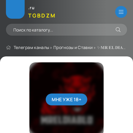
.ru
TGBDZM
Телеграм каналы
»
Прогнозы и Ставки
» ✨𝐌𝐑 𝐄𝐋 𝐃𝐈𝐀𝐁𝐋𝐎 𝐏𝐑𝐎𝐍𝐎𝐒 ✨
МНЕ УЖЕ 18+