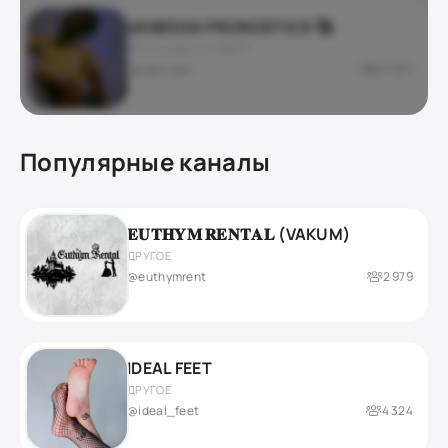
VANESSA PRONOSTICS 🥰
ПРОГНОЗЫ И СТАВКИ
приватный
27 637
Популярные каналы
𝐄𝐔𝐓𝐇𝐘𝐌 𝐑𝐄𝐍𝐓𝐀𝐋 (VAKUM)
ДРУГОЕ
@euthymrent
2 979
IDEAL FEET
ДРУГОЕ
@ideal_feet
4 324