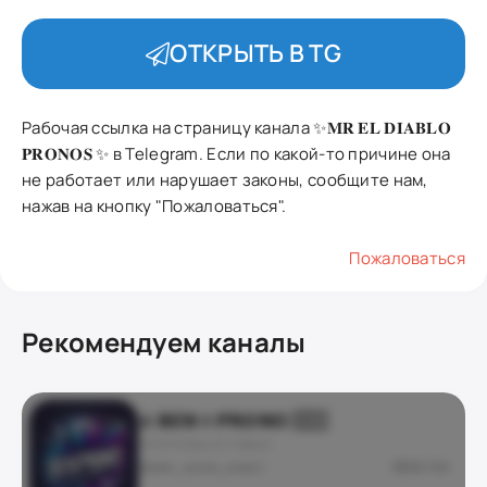
ОТКРЫТЬ В TG
Рабочая ссылка на страницу канала ✨𝐌𝐑 𝐄𝐋 𝐃𝐈𝐀𝐁𝐋𝐎
𝐏𝐑𝐎𝐍𝐎𝐒 ✨ в Telegram. Если по какой-то причине она
не работает или нарушает законы, сообщите нам,
нажав на кнопку "Пожаловаться".
Пожаловаться
Рекомендуем каналы
⚔️ 𝗕𝗘𝗡 || 𝗣𝗥𝗢𝗡𝗢 🇨🇮
ПРОГНОЗЫ И СТАВКИ
@ben_score_exact
26 156