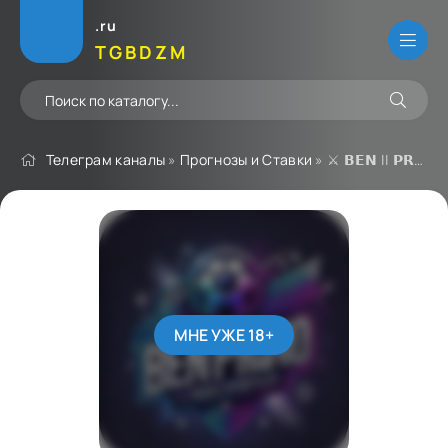
.ru
TGBDZM
Телеграм каналы
»
Прогнозы и Ставки
» ⚔️ 𝗕𝗘𝗡 || 𝗣𝗥𝗢𝗡𝗢 🇨🇮
МНЕ УЖЕ 18+