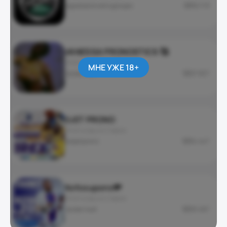
@goatpronosticgroupe
50 119
VANESSA PRONOSTICS 🥰
ПРОГНОЗЫ И СТАВКИ
МНЕ УЖЕ 18+
приватный
27 637
DJET PRONO
ПРОГНОЗЫ И СТАВКИ
@djetprono
54 447
Xofcoupons💸
ПРОГНОЗЫ И СТАВКИ
приватный
25 467