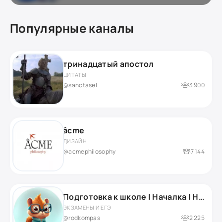
Популярные каналы
тринадцатый апостол
ЦИТАТЫ
@sanctasel
3 900
âcme
ДИЗАЙН
@acmephilosophy
7 144
Подготовка к школе | Началка | Нейропсихолог
ЭКЗАМЕНЫ И ЕГЭ
@rodkompas
2 225