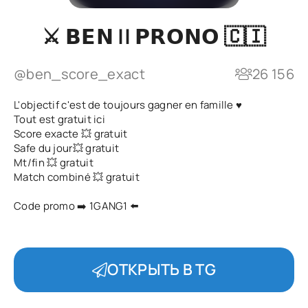
⚔️ 𝗕𝗘𝗡 || 𝗣𝗥𝗢𝗡𝗢 🇨🇮
@ben_score_exact
26 156
L'objectif c'est de toujours gagner en famille ♥️
Tout est gratuit ici
Score exacte 💥 gratuit
Safe du jour💥 gratuit
Mt/fin 💥 gratuit
Match combiné 💥 gratuit
Code promo ➡️ 1GANG1 ⬅️
ОТКРЫТЬ В TG