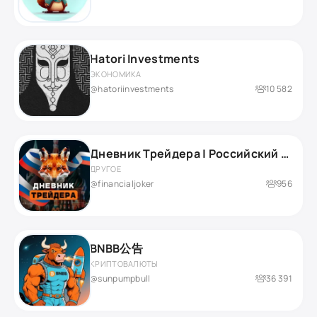
Hatori Investments
ЭКОНОМИКА
@hatoriinvestments
10 582
Дневник Трейдера | Российский рынок
ДРУГОЕ
@financialjoker
956
BNBB公告
КРИПТОВАЛЮТЫ
@sunpumpbull
36 391