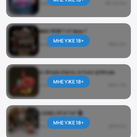
приватный
1 545 045
𝐁𝐃𝐆 𝐖𝐈𝐍 𓆩𝓥𝓣 𝖙𝖊𝖆𝖒 𓆪
ПРОГНОЗЫ И СТАВКИ
МНЕ УЖЕ 18+
@bdgg_winn
632 941
⚠️ Whale Alerts ⚠️ from @Whale
ПРОГНОЗЫ И СТАВКИ
МНЕ УЖЕ 18+
@whale_en
947 705
LIONEL PCS TsT 🗿
ПРОГНОЗЫ И СТАВКИ
МНЕ УЖЕ 18+
@lionel_pcsofficiel1
766 910