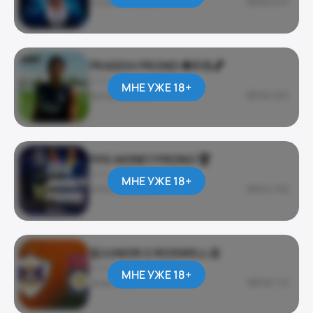
@zubarefffburda
306 075
PRADOH PRONO ⚽⚾🥎🏀
ПРОГНОЗЫ И СТАВКИ
МНЕ УЖЕ 18+
@pradohpronos
336 930
FIFA MONEY PRONO 🏆
ПРОГНОЗЫ И СТАВКИ
МНЕ УЖЕ 18+
@fifamoneypron
345 768
🥇JUNIOR 2 ROSWELL🥇
ПРОГНОЗЫ И СТАВКИ
МНЕ УЖЕ 18+
приватный
336 776