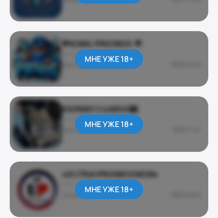
💙𝗞𝗜𝗡𝗚 𝗣𝗥𝗢𝗡𝗢𝗦 💙
ПРОГНОЗЫ И СТАВКИ
МНЕ УЖЕ 18+
@groupetelegramcoupon
300 956
𝐄𝐗𝐏𝐄𝐑𝐓 𝐂𝐀𝐒𝐈𝐍𝐎 🎰
ПРОГНОЗЫ И СТАВКИ
МНЕ УЖЕ 18+
@jerrymindset
267 441
♦️𝗨𝗟𝗧𝗥𝗔 𝗣𝗥𝗢𝗡𝗢𝗦𝗪𝗜𝗡♦️
ПРОГНОЗЫ И СТАВКИ
МНЕ УЖЕ 18+
приватный
335 633