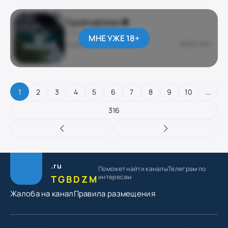
TipsAnalistas ⚽️
ПРОГНОЗЫ И СТАВКИ
МНЕ УЖЕ 18+
приватный
281 699
1
2
3
4
5
6
7
8
9
10
...
316
.ru
Поможет найти каналы
Телеграм по
интересам
TGBDZM
Жалоба на канал
Правила размещения