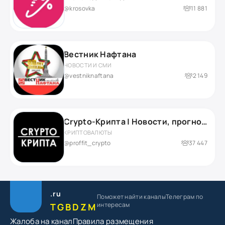
@krosovka
11 881
Вестник Нафтана
НОВОСТИ И СМИ
@vestniknaftana
2 149
Crypto-Крипта | Новости, прогнозы и аналитика
КРИПТОВАЛЮТЫ
@proffit_crypto
37 447
.ru
Поможет найти каналы
Телеграм по
интересам
TGBDZM
Жалоба на канал
Правила размещения