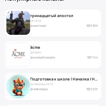
тринадцатый апостол
ЦИТАТЫ
@sanctasel
3 900
âcme
ДИЗАЙН
@acmephilosophy
7 144
Подготовка к школе | Началка | Нейропсихолог
ЭКЗАМЕНЫ И ЕГЭ
@rodkompas
2 225