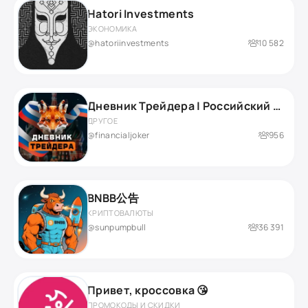
Hatori Investments
ЭКОНОМИКА
@hatoriinvestments
10 582
Дневник Трейдера | Российский рынок
ДРУГОЕ
@financialjoker
956
BNBB公告
КРИПТОВАЛЮТЫ
@sunpumpbull
36 391
Привет, кроссовка 😘
ПРОМОКОДЫ И СКИДКИ