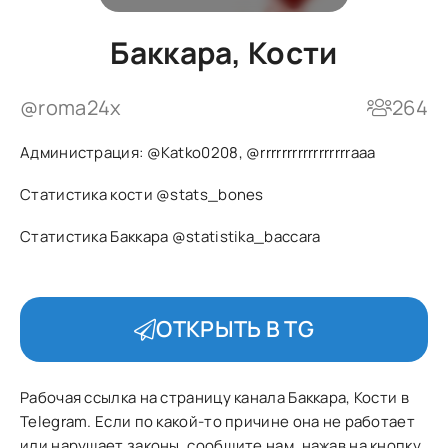
Баккара, Кости
@roma24x
264
Администрация:
@Katko0208
,
@rrrrrrrrrrrrrrrrraaa
Статистика кости
@stats_bones
Статистика Баккара
@statistika_baccara
ОТКРЫТЬ В TG
Рабочая ссылка на страницу канала Баккара, Кости в
Telegram. Если по какой-то причине она не работает
или нарушает законы, сообщите нам, нажав на кнопку