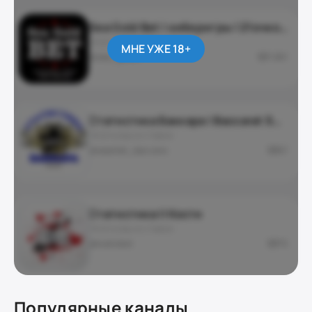
Sea Gold Bet | киберигры | 21очко, баккара, Mortal kombat Cs:Go
ПРОГНОЗЫ И СТАВКИ
МНЕ УЖЕ 18+
@sea_gold21
1 261
Статистика Баккара | Baccarat SeaGoldBet ®
ПРОГНОЗЫ И СТАВКИ
@seastat_baccara
67
Статистика || Кости
ПРОГНОЗЫ И СТАВКИ
@kostistat
75
Популярные каналы