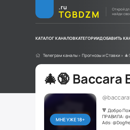
.ru
Открой дл
TGBDZM
найди сво
КАТАЛОГ КАНАЛОВ
КАТЕГОРИИ
ДОБАВИТЬ КА
Телеграм каналы
»
Прогнозы и Ставки
» 🎄
🎄🔞 Baccara 
@baccara
🔻 Добро Пож
ПРАВИЛА:
@r
МНЕ УЖЕ 18+
Ads:
@Dogfr