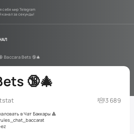
я себя мир Telegram
й канал за секунды!
НАЛ
🔞 Baccara Bets 🔞🎄
Bets 🔞🎄
tstat
3 689
аловать в Чат Баккары 🔺
ules_chat_baccarat
eez