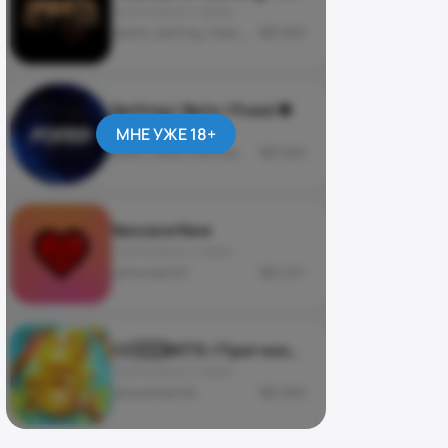
ПРОГНОЗЫ И СТАВКИ
@bets_betting_fixed_correct_score
2 850
Betting | Bets | Fixed ⚽️
МНЕ УЖЕ 18+
ПРОГНОЗЫ И СТАВКИ
@bet_fixed_matches
2 666
Baccara New
ПРОГНОЗЫ И СТАВКИ
@stavkibot21
4 237
KZ🇰🇿BETS | Прогнозы на Спорт
ПРОГНОЗЫ И СТАВКИ
@kazakhbets0
4 966