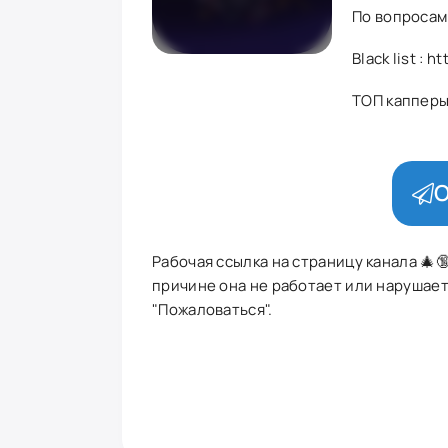
По вопросам
Black list : 
ТОП капперы:
О
Рабочая ссылка на страницу канала 🎄🔞
причине она не работает или нарушает
"Пожаловаться".