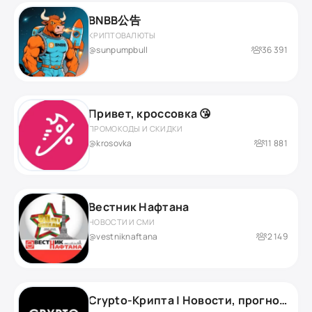
BNBB公告
КРИПТОВАЛЮТЫ
@sunpumpbull
36 391
Привет, кроссовка 😘
ПРОМОКОДЫ И СКИДКИ
@krosovka
11 881
Вестник Нафтана
НОВОСТИ И СМИ
@vestniknaftana
2 149
Crypto-Крипта | Новости, прогнозы и аналитика