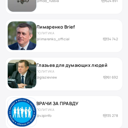
@mod_russia
624 891
Лимаренко Brief
ПОЛИТИКА
@limarenko_official
34 742
Глазьев для думающих людей
ПОЛИТИКА
@glazieview
61 692
ВРАЧИ ЗА ПРАВДУ
ПОЛИТИКА
@vzpinfo
35 278