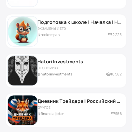
Подготовка к школе | Началка | Нейропсихолог
ЭКЗАМЕНЫ И ЕГЭ
@rodkompas
2 225
Hatori Investments
ЭКОНОМИКА
@hatoriinvestments
10 582
Дневник Трейдера | Российский рынок
ДРУГОЕ
@financialjoker
956