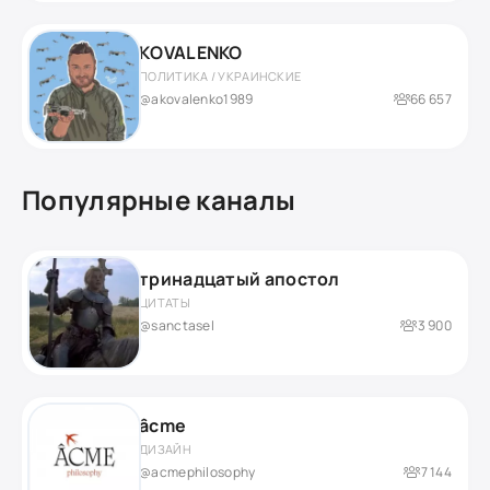
КOVALENKO
ПОЛИТИКА / УКРАИНСКИЕ
@akovalenko1989
66 657
Популярные каналы
тринадцатый апостол
ЦИТАТЫ
@sanctasel
3 900
âcme
ДИЗАЙН
@acmephilosophy
7 144