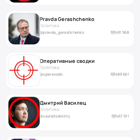
Pravda Gerashchenko
ПОЛИТИКА
@pravda_gerashchenko
491 968
Оперативные сводки
ПОЛИТИКА
@opersvodki
489 661
Дмитрий Василец
ПОЛИТИКА
@vasiletsdmitriy
467 911