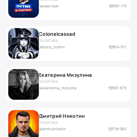
приватный
901 179
Colonelcassad
ПОЛИТИКА
@boris_rozhin
874 971
Екатерина Мизулина
ПОЛИТИКА
@ekaterina_mizulina
831 679
Дмитрий Никотин
ПОЛИТИКА
@dmitrynikotin
718 083