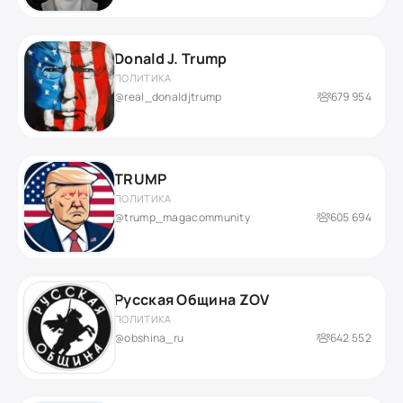
Donald J. Trump
ПОЛИТИКА
@real_donaldjtrump
679 954
TRUMP
ПОЛИТИКА
@trump_magacommunity
605 694
Русская Община ZOV
ПОЛИТИКА
@obshina_ru
642 552