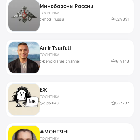
Минобороны России
ПОЛИТИКА
@mod_russia
624 891
Amir Tsarfati
ПОЛИТИКА
@beholdisraelchannel
614 148
ЕЖ
ПОЛИТИКА
@ejdailyru
567 787
#МОНТЯН!
ПОЛИТИКА