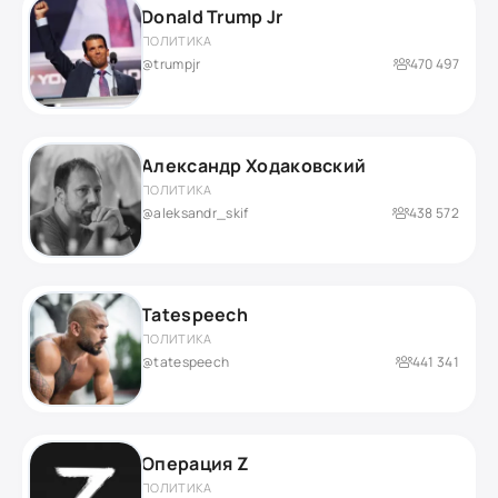
Donald Trump Jr
ПОЛИТИКА
@trumpjr
470 497
Александр Ходаковский
ПОЛИТИКА
@aleksandr_skif
438 572
Tatespeech
ПОЛИТИКА
@tatespeech
441 341
Операция Z
ПОЛИТИКА