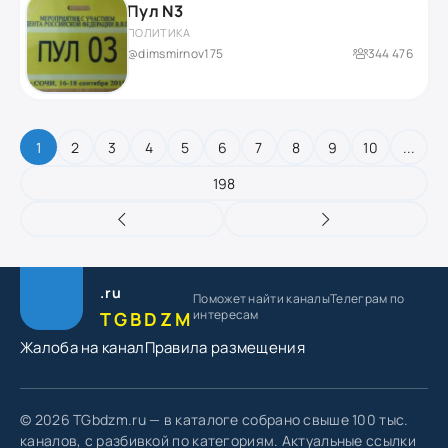
Пул N3
ПОЛИТИКА
@dimsmirnov175
344 476
1
2
3
4
5
6
7
8
9
10
...
198
.ru
Поможет найти каналы
Телеграм по
интересам
TGBDZM
Жалоба на канал
Правила размещения
© 2026 TGbdzm.ru — в каталоге собрано свыше 100 тыс.
каналов, с разбивкой по категориям. Актуальные ссылки