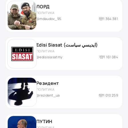
ЛОРД
ПОЛИТИКА
@mdaudov_95
1 364 381
Edisi Siasat (ايديسي سياست)
ПОЛИТИКА
@edisisiasatmy
1 161 084
Резидент
ПОЛИТИКА
@rezident_ua
1 010 259
ПУТИН
ПОЛИТИКА