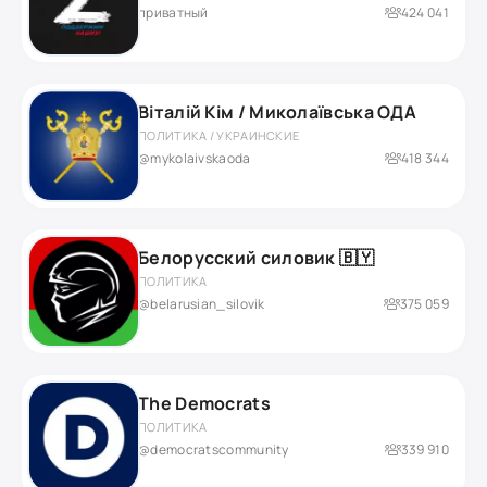
приватный
424 041
Віталій Кім / Миколаївська ОДА
ПОЛИТИКА / УКРАИНСКИЕ
@mykolaivskaoda
418 344
Белорусский силовик 🇧🇾
ПОЛИТИКА
@belarusian_silovik
375 059
The Democrats
ПОЛИТИКА
@democratscommunity
339 910