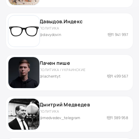
Давыдов.Индекс
ПОЛИТИКА
@davydovin
1 941 997
Лачен пише
ПОЛИТИКА / УКРАИНСКИЕ
@lachentyt
1 499 567
Дмитрий Медведев
ПОЛИТИКА
@medvedev_telegram
1 389 958