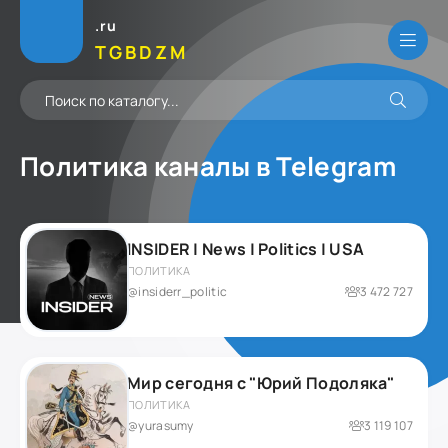
.ru
TGBDZM
Политика каналы в
Telegram
INSIDER | News | Politics | USA
ПОЛИТИКА
@insiderr_politic
3 472 727
Мир сегодня с "Юрий Подоляка"
ПОЛИТИКА
@yurasumy
3 119 107