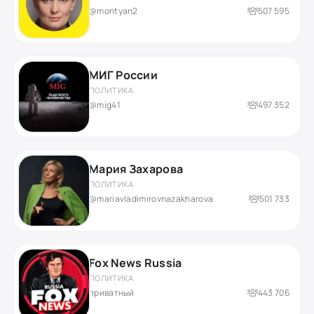
@montyan2
507 595
МИГ России
ПОЛИТИКА
@mig41
497 352
Мария Захарова
ПОЛИТИКА
@mariavladimirovnazakharova
501 733
Fox News Russia
ПОЛИТИКА
приватный
443 706