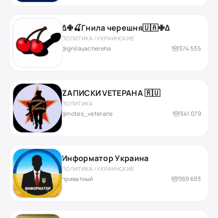
∆✙🍒Гнила черешня🇺🇦✙∆
ПОЛИТИКА / УКРАИНСКИЕ
@gnilayachereha
374 535
ZАПИСКИ VЕТЕРАНА 🇷🇺
ПОЛИТИКА
@notes_veterans
341 079
Информатор Украина
ПОЛИТИКА / УКРАИНСКИЕ
приватный
369 693