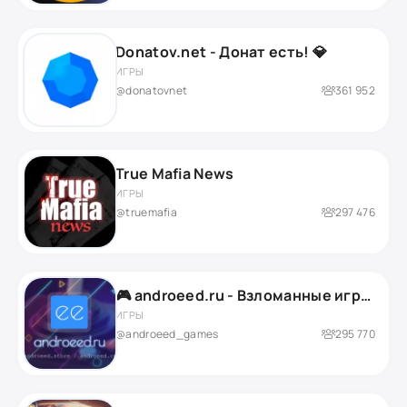
Donatov.net - Донат есть! 💎
ИГРЫ
@donatovnet
361 952
True Mafia News
ИГРЫ
@truemafia
297 476
🎮 androeed.ru - Взломанные игры для андроид
ИГРЫ
@androeed_games
295 770