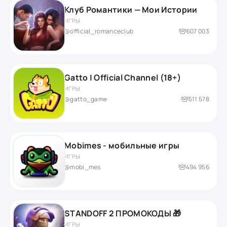
Клуб Романтики — Мои Истории
ИГРЫ
@official_romanceclub
607 003
Gatto | Official Channel (18+)
ИГРЫ
@gatto_game
511 578
Mobimes - мобильные игры
ИГРЫ
@mobi_mes
494 956
STANDOFF 2 ПРОМОКОДЫ 🎁
ИГРЫ