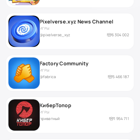
Pixelverse.xyz News Channel
ИГРЫ
@pixelverse_xyz
6 304 002
Factory Community
ИГРЫ
@fabrica
5 466 187
КиберТопор
ИГРЫ
приватный
1 954 711