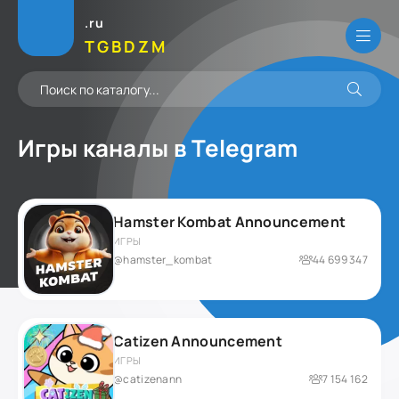
.ru
TGBDZM
Игры каналы в
Telegram
Hamster Kombat Announcement
ИГРЫ
@hamster_kombat
44 699 347
Catizen Announcement
ИГРЫ
@catizenann
7 154 162