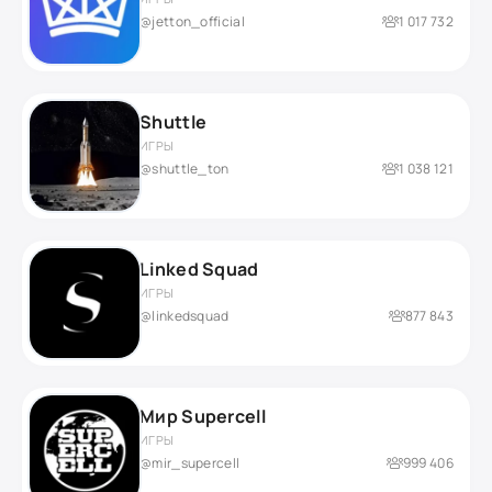
@jetton_official
1 017 732
Shuttle
ИГРЫ
@shuttle_ton
1 038 121
Linked Squad
ИГРЫ
@linkedsquad
877 843
Мир Supercell
ИГРЫ
@mir_supercell
999 406