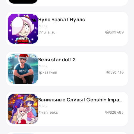
Нулс Бравл | Нуллс
ИГРЫ
@nulls_ru
699 409
Веля standoff 2
ИГРЫ
приватный
593 416
Ванильные Cливы | Genshin Impact
ИГРЫ
@vanileaks
626 485