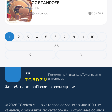
GGSTANDOFF
ИГРЫ
@ggstandof
354 627
1
2
3
4
5
6
7
8
9
10
...
155
.ru
Поможет найти каналы
Телеграм по
интересам
TGBDZM
Жалоба на канал
Правила размещения
© 2026 TGbdzm.ru — в каталоге собрано свыше 100 тыс.
каналов, с разбивкой по категориям. Актуальные ссылки