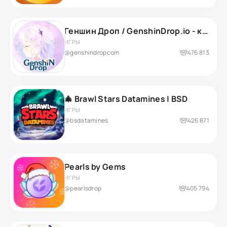
Геншин Дроп / GenshinDrop.io - кейсы с примогемами Геншин Импакт 💎
ИГРЫ
@genshindropcom
476 813
🎄 Brawl Stars Datamines | BSD
ИГРЫ
@bsdatamines
426 871
Pearls by Gems
ИГРЫ
@pearlsdrop
405 794