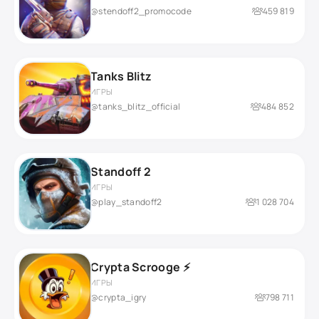
@stendoff2_promocode
459 819
Tanks Blitz
ИГРЫ
@tanks_blitz_official
484 852
Standoff 2
ИГРЫ
@play_standoff2
1 028 704
Crypta Scrooge ⚡️
ИГРЫ
@crypta_igry
798 711