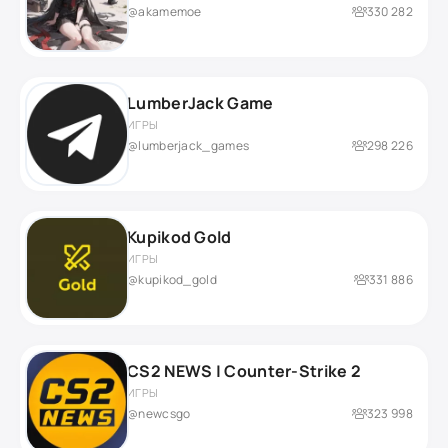
@akamemoe
330 282
LumberJack Game
ИГРЫ
@lumberjack_games
298 226
Kupikod Gold
ИГРЫ
@kupikod_gold
331 886
CS2 NEWS | Counter-Strike 2
ИГРЫ
@newcsgo
323 998