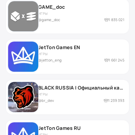
GAME_doc
ИГРЫ
@game_doc
1 835 021
JetTon Games EN
ИГРЫ
@jetton_eng
1 661 245
BLACK RUSSIA | Официальный канал
ИГРЫ
@br_dev
1 239 393
JetTon Games RU
ИГРЫ