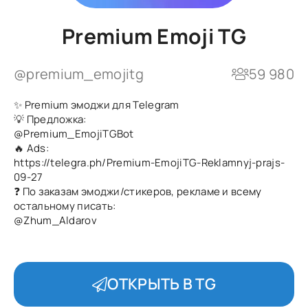
Premium Emoji TG
@premium_emojitg
59 980
✨ Premium эмоджи для Telegram
💡 Предложка:
@Premium_EmojiTGBot
🔥 Ads:
https://telegra.ph/Premium-EmojiTG-Reklamnyj-prajs-
09-27
❓ По заказам эмоджи/стикеров, рекламе и всему
остальному писать:
@Zhum_Aldarov
ОТКРЫТЬ В TG