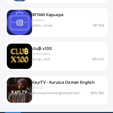
ФПМИ.Карьера
КАРЬЕРА
@fpmi_career
1 928
clu₿ x100
ЭКОНОМИКА
@club_x100
2 030
KayiTV - Kurulus Osman English
ДРУГОЕ
@kurulusosmanenglishsubtitles1
32 980