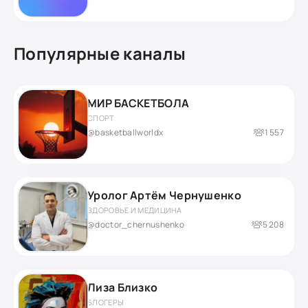
Популярные каналы
МИР БАСКЕТБОЛА
СПОРТ
@basketballworldx
1 557
Уролог Артём Чернушенко
ЗДОРОВЬЕ И МЕДИЦИНА
@doctor_chernushenko
5 208
Лиза Близко
БЛОГЕРЫ