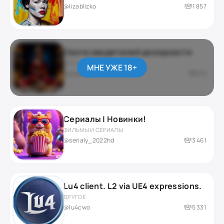
@lizablizko
1 857
Секта свидетелей доходности
ДАРКНЕТ / ЮМОР
МНЕ УЖЕ 18+
приватный
276
Сериалы | Новинки!
ФИЛЬМЫ И СЕРИАЛЫ
@serialy_2022hd
3 461
Lu4 client. L2 via UE4 expressions.
ДРУГОЕ
@lu4cwo
5 331