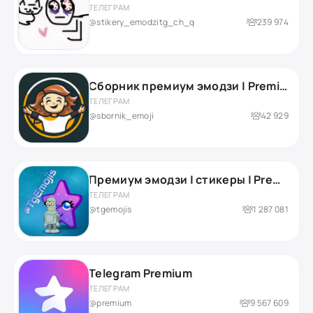
ТЕЛЕГРАМ
@stikery_emodzitg_ch_q
239 974
Сборник премиум эмодзи | Premium Emoji
ТЕЛЕГРАМ
@sbornik_emoji
42 929
Премиум эмодзи | стикеры | Premium Emoji
ТЕЛЕГРАМ
@tgemojis
1 287 081
Telegram Premium
ТЕЛЕГРАМ
@premium
9 567 609