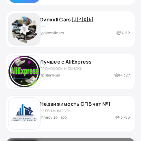
Dvnxxll Cars 🇯🇵🇩🇪
---
@dvnxxllcars
4 112
Лучшее с AliExpress
ПРОМОКОДЫ И СКИДКИ
приватный
14 327
Недвижимость СПБ чат №1
НЕДВИЖИМОСТЬ
@nedvizo_spb
3 783