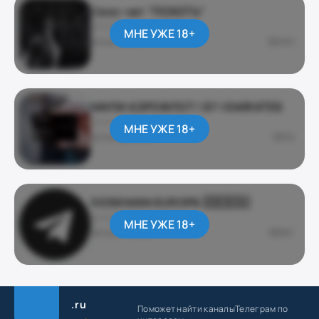
Секс-чат "ПОХОТЬ"
ЭРОТИКА 18+
МНЕ УЖЕ 18+
@matrixxxa
480
МИЛИ АЭРОФЛОТ | S7 | EMIRATES
ПРОГНОЗЫ И СТАВКИ
МНЕ УЖЕ 18+
@milesaeroflot
36
KIOSKMAN EUROPA 🇩🇪🇪🇺
ДЛЯ ВЗРОСЛЫХ
МНЕ УЖЕ 18+
@kioskman_eu
687
.ru
Поможет найти каналы
Телеграм по