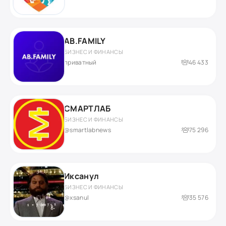
AB.FAMILY
БИЗНЕС И ФИНАНСЫ
приватный
46 433
СМАРТЛАБ
БИЗНЕС И ФИНАНСЫ
@smartlabnews
75 296
Иксанул
БИЗНЕС И ФИНАНСЫ
@xsanul
35 576