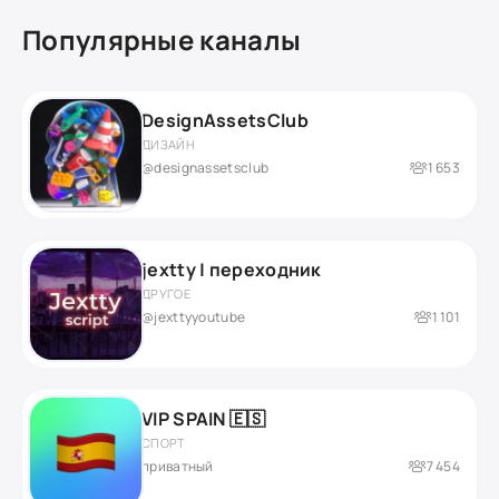
Популярные каналы
DesignAssetsClub
ДИЗАЙН
@designassetsclub
1 653
jextty | переходник
ДРУГОЕ
@jexttyyoutube
1 101
VIP SPAIN 🇪🇸
СПОРТ
приватный
7 454