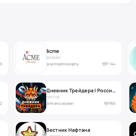
âcme
ДИЗАЙН
00
@acmephilosophy
7 144
Дневник Трейдера | Российский рынок
ДРУГОЕ
82
@financialjoker
956
Вестник Нафтана