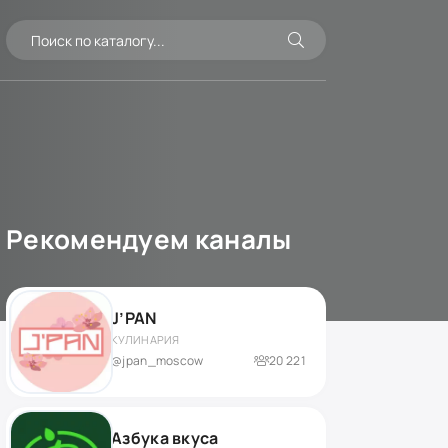
Рекомендуем каналы
J’PAN
КУЛИНАРИЯ
@jpan_moscow
20 221
Азбука вкуса