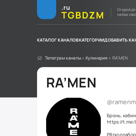
.ru
Открой дл
TGBDZM
найди сво
КАТАЛОГ КАНАЛОВ
КАТЕГОРИИ
ДОБАВИТЬ КА
Телеграм каналы
»
Кулинария
» RA’MEN
RA’MEN
@ramenm
Бронь, каби
https://t.m
PR/коллабо