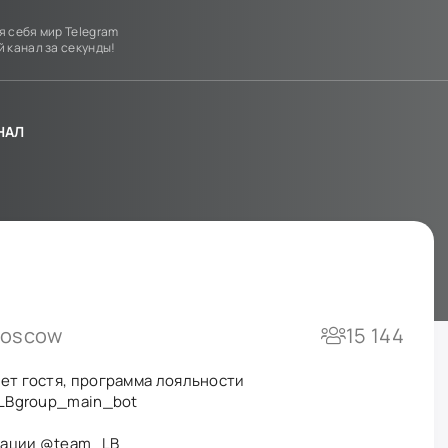
я себя мир Telegram
й канал за секунды!
НАЛ
oscow
15 144
нет гостя, программа лояльности
e/LBgroup_main_bot
рации
@team_LB