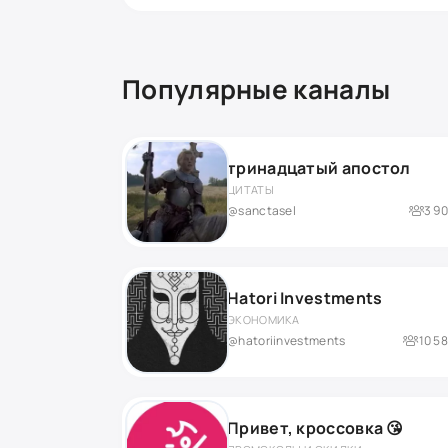
Популярные каналы
тринадцатый апостол
ЦИТАТЫ
@sanctasel
3 9
Hatori Investments
ЭКОНОМИКА
@hatoriinvestments
10 5
Привет, кроссовка 😘