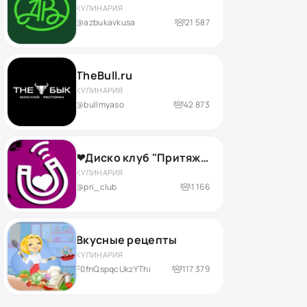
КУЛИНАРИЯ
@azbukavkusa
21 587
TheBull.ru
КУЛИНАРИЯ
@bullmyaso
42 873
❤Диско клуб "Притяжение"❤
КУЛИНАРИЯ
@pri_club
1 166
Вкусные рецепты
КУЛИНАРИЯ
F0fnQspqcUkzYThi
117 379