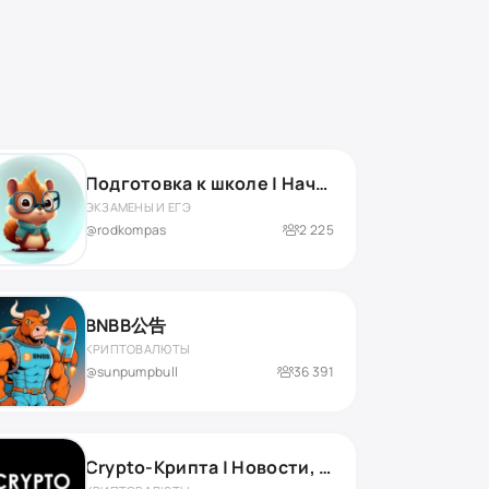
Подготовка к школе | Началка | Нейропсихолог
ЭКЗАМЕНЫ И ЕГЭ
@rodkompas
2 225
BNBB公告
КРИПТОВАЛЮТЫ
@sunpumpbull
36 391
Crypto-Крипта | Новости, прогнозы и аналитика