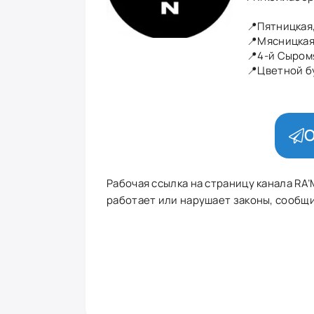
📍Пятницкая
📍Мясницкая
📍4-й Сыро
📍Цветной б
О
Рабочая ссылка на страницу канала RA’
работает или нарушает законы, сообщит