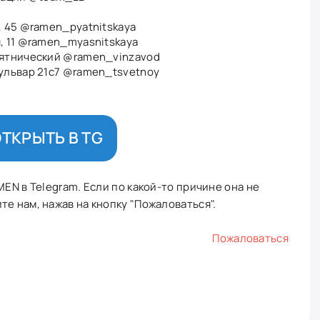
, 45
@ramen_pyatnitskaya
, 11
@ramen_myasnitskaya
мятнический
@ramen_vinzavod
ульвар 21с7
@ramen_tsvetnoy
ТКРЫТЬ В TG
MEN в Telegram. Если по какой-то причине она не
е нам, нажав на кнопку "Пожаловаться".
Пожаловаться