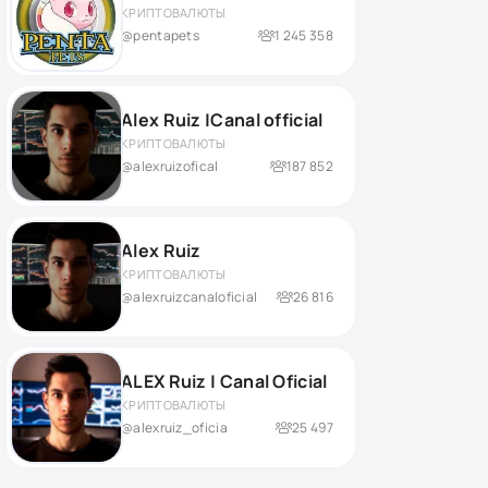
КРИПТОВАЛЮТЫ
@pentapets
1 245 358
Alex Ruiz |Canal official
КРИПТОВАЛЮТЫ
@alexruizofical
187 852
Alex Ruiz
КРИПТОВАЛЮТЫ
@alexruizcanaloficial
26 816
ALEX Ruiz | Canal Oficial
КРИПТОВАЛЮТЫ
@alexruiz_oficia
25 497