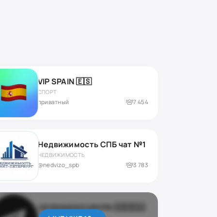
VIP SPAIN 🇪🇸
СПОРТ
приватный
7 454
Недвижимость СПБ чат №1
НЕДВИЖИМОСТЬ
@nedvizo_spb
3 783
KIOSKMAN EUROPA 🇩🇪🇪🇺