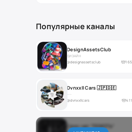
Популярные каналы
DesignAssetsClub
ДИЗАЙН
@designassetsclub
1 6
Dvnxxll Cars 🇯🇵🇩🇪
---
@dvnxxllcars
4 1
Секс-чат "ПОХОТЬ"