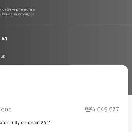
я себя мир Telegram
й канал за секунды!
НАЛ
Hub
leep
4 049 677
reath fully on-chain 24/7