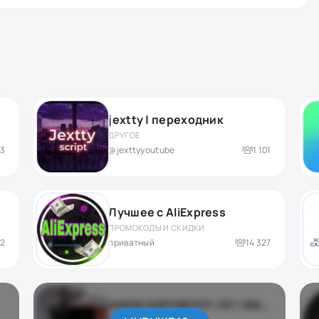
jextty | переходник
ДРУГОЕ
53
@jexttyyoutube
1 101
Лучшее с AliExpress
ПРОМОКОДЫ И СКИДКИ
12
приватный
14 327
МИЛИ АЭРОФЛОТ | S7 | EMIRATES