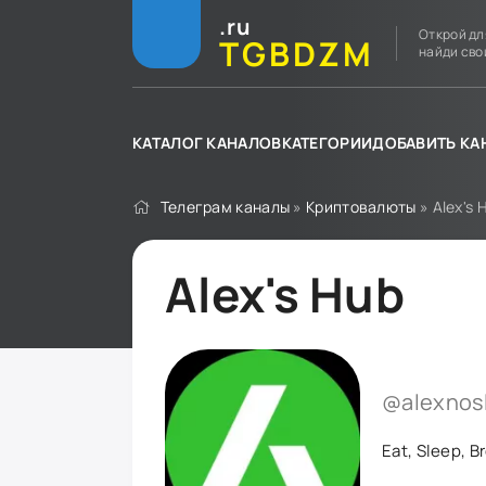
.ru
Открой дл
TGBDZM
найди сво
КАТАЛОГ КАНАЛОВ
КАТЕГОРИИ
ДОБАВИТЬ КА
Телеграм каналы
»
Криптовалюты
» Alex's 
Alex's Hub
@alexnos
Eat, Sleep, B