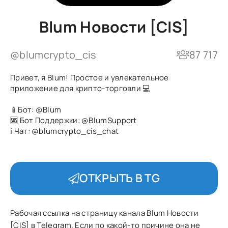
Blum Новости [CIS]
@blumcrypto_cis
87 717
Привет, я Blum! Простое и увлекательное
приложение для крипто-торговли 💻
📱Бот:
@Blum
🆘 Бот Поддержки:
@BlumSupport
ℹ️ Чат:
@blumcrypto_cis_chat
ОТКРЫТЬ В TG
Рабочая ссылка на страницу канала Blum Новости
[CIS] в Telegram. Если по какой-то причине она не