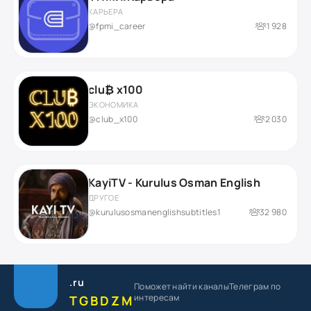
КАРЬЕРА
@fpmi_career
1 928
clu₿ x100
ЭКОНОМИКА
@club_x100
2 030
KayiTV - Kurulus Osman English
ДРУГОЕ
@kurulusosmanenglishsubtitles1
32 980
.ru
Поможет найти каналы
Телеграм по
интересам
TGBDZM