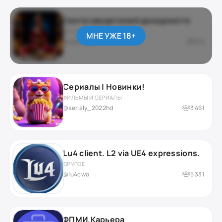
Секта свидетелей доходности
ДАРКНЕТ / ЮМОР
МНЕ УЖЕ 18+
приватный
276
Сериалы | Новинки!
ФИЛЬМЫ И СЕРИАЛЫ
@serialy_2022hd
3 461
Lu4 client. L2 via UE4 expressions.
ДРУГОЕ
@lu4cwo
5 331
ФПМИ.Карьера