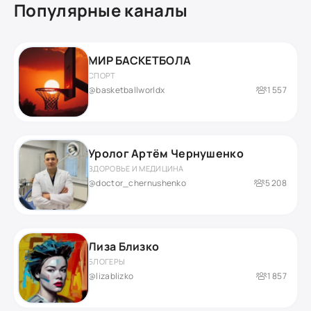
Популярные каналы
МИР БАСКЕТБОЛА
СПОРТ
@basketballworldx
1 557
Уролог Артём Чернушенко
ЗДОРОВЬЕ И МЕДИЦИНА
@doctor_chernushenko
5 208
Лиза Близко
БЛОГЕРЫ
@lizablizko
1 857