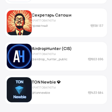
Секретарь Сатоши
КРИПТОВАЛЮТЫ
приватный
38 137
AirdropHunter (CIS)
КРИПТОВАЛЮТЫ
@airdrop_hunter_public
653 696
TON Newbie 💎
КРИПТОВАЛЮТЫ
@tonnewbie
433 684