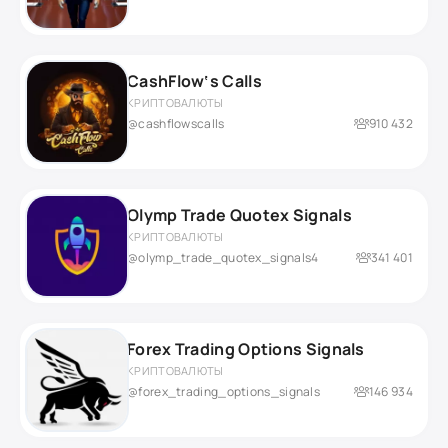
CashFlow‘s Calls
КРИПТОВАЛЮТЫ
@cashflowscalls
910 432
Olymp Trade Quotex Signals
КРИПТОВАЛЮТЫ
@olymp_trade_quotex_signals4
341 401
Forex Trading Options Signals
КРИПТОВАЛЮТЫ
@forex_trading_options_signals
146 934