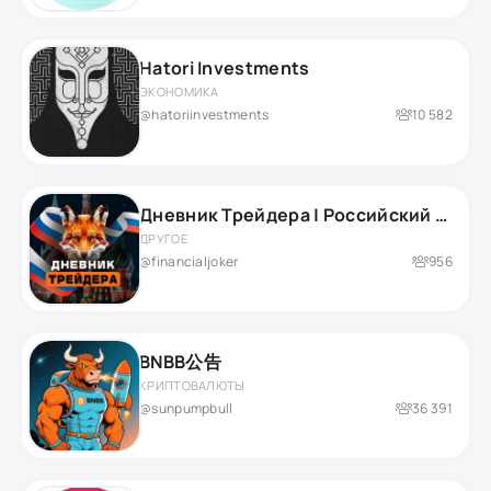
Hatori Investments
ЭКОНОМИКА
@hatoriinvestments
10 582
Дневник Трейдера | Российский рынок
ДРУГОЕ
@financialjoker
956
BNBB公告
КРИПТОВАЛЮТЫ
@sunpumpbull
36 391