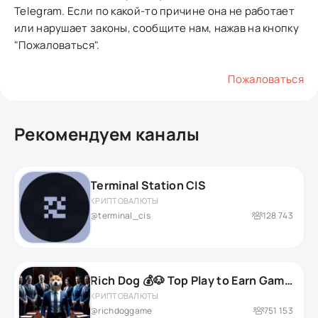
Telegram. Если по какой-то причине она не работает
или нарушает законы, сообщите нам, нажав на кнопку
"Пожаловаться".
Пожаловаться
Рекомендуем каналы
Terminal Station CIS
КРИПТОВАЛЮТЫ
@terminal_cis
128 743
Rich Dog 💰🐶 Top Play to Earn Game on TON
КРИПТОВАЛЮТЫ
@richdoggame
751 153