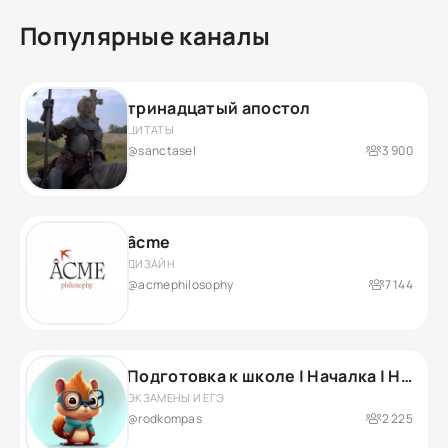
Популярные каналы
тринадцатый апостол
ЦИТАТЫ
@sanctasel
3 900
âcme
ДИЗАЙН
@acmephilosophy
7 144
Подготовка к школе | Началка | Нейропсихолог
ЭКЗАМЕНЫ И ЕГЭ
@rodkompas
2 225