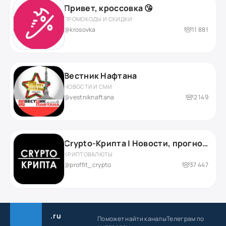
Привет, кроссовка 😘
ПРОМОКОДЫ И СКИДКИ
@krosovka
11 881
Вестник Нафтана
НОВОСТИ И СМИ
@vestniknaftana
2 149
Crypto-Крипта | Новости, прогнозы и аналитика
КРИПТОВАЛЮТЫ
@proffit_crypto
37 447
.ru
Поможет найти каналы
Телеграм по