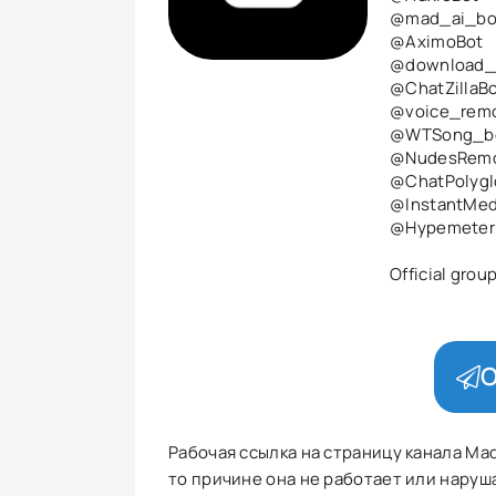
@mad_ai_bo
@AximoBot
@download_
@ChatZillaB
@voice_rem
@WTSong_b
@NudesRemo
@ChatPolygl
@InstantMed
@Hypemeter
Official grou
О
Рабочая ссылка на страницу канала Mad B
то причине она не работает или наруша