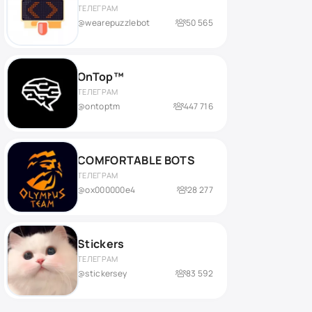
ТЕЛЕГРАМ
@wearepuzzlebot
50 565
OnTop™
ТЕЛЕГРАМ
@ontoptm
447 716
COMFORTABLE BOTS
ТЕЛЕГРАМ
@ox000000e4
28 277
Stickers
ТЕЛЕГРАМ
@stickersey
83 592