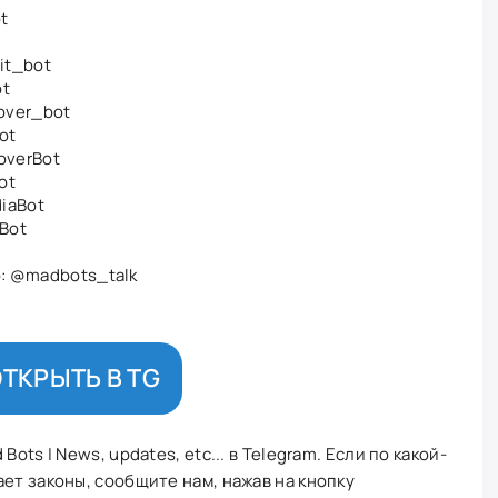
t
it_bot
ot
over_bot
ot
verBot
ot
iaBot
Bot
p:
@madbots_talk
ТКРЫТЬ В TG
ots | News, updates, etc... в Telegram. Если по какой-
ет законы, сообщите нам, нажав на кнопку