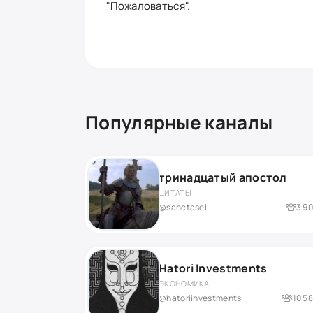
"Пожаловаться".
Популярные каналы
тринадцатый апостол
ЦИТАТЫ
@sanctasel
3 9
Hatori Investments
ЭКОНОМИКА
@hatoriinvestments
10 5