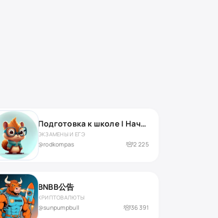
Подготовка к школе | Началка | Нейропсихолог
ЭКЗАМЕНЫ И ЕГЭ
@rodkompas
2 225
BNBB公告
КРИПТОВАЛЮТЫ
@sunpumpbull
36 391