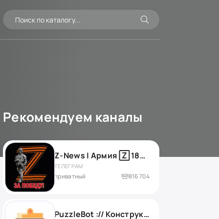
Рекомендуем каналы
Z-News | Армия 🅉 18+ 🔥
ТЕЛЕГРАМ
приватный
816 704
PuzzleBot :// Конструктор ботов