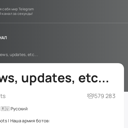
я себя мир Telegram
й канал за секунды!
НАЛ
ews, updates, etc...
ws, updates, etc...
ts
579 283
| 🇷🇺 Русский
Bots | Наша армия ботов: