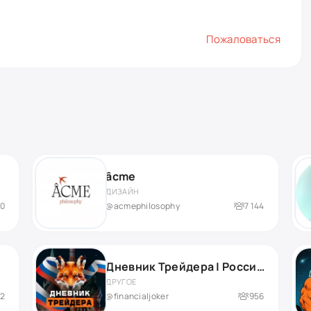
Пожаловаться
âcme
ДИЗАЙН
00
@acmephilosophy
7 144
Дневник Трейдера | Российский рынок
ДРУГОЕ
82
@financialjoker
956