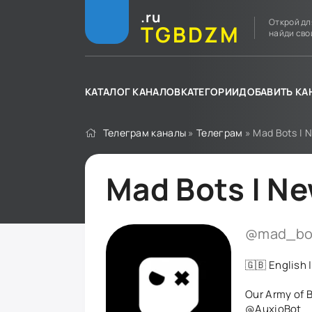
.ru
Открой дл
TGBDZM
найди сво
КАТАЛОГ КАНАЛОВ
КАТЕГОРИИ
ДОБАВИТЬ КА
Телеграм каналы
»
Телеграм
» Mad Bots | N
Mad Bots | Ne
@mad_bo
🇬🇧 English 
Our Army of 
@AuxioBot