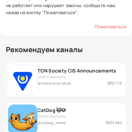
не работает или нарушает законы, сообщите нам,
нажав на кнопку "Пожаловаться".
Пожаловаться
Рекомендуем каналы
TON Society CIS Announcements
КРИПТОВАЛЮТЫ
@tonsocietycishub
51 176
CatDog 🐱🐶
КРИПТОВАЛЮТЫ
@catdog_meme
35 880