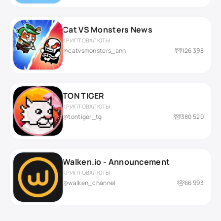
Cat VS Monsters News
КРИПТОВАЛЮТЫ
@catvsmonsters_ann
126 398
TON TIGER
КРИПТОВАЛЮТЫ
@tontiger_tg
380 520
Walken.io - Announcement
КРИПТОВАЛЮТЫ
@walken_channel
66 993