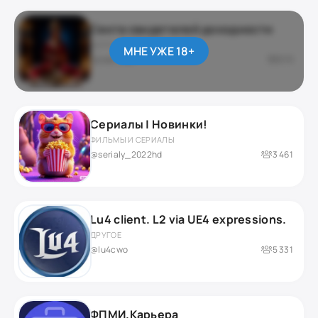
Секта свидетелей доходности
ДАРКНЕТ / ЮМОР
МНЕ УЖЕ 18+
приватный
276
Сериалы | Новинки!
ФИЛЬМЫ И СЕРИАЛЫ
@serialy_2022hd
3 461
Lu4 client. L2 via UE4 expressions.
ДРУГОЕ
@lu4cwo
5 331
ФПМИ.Карьера