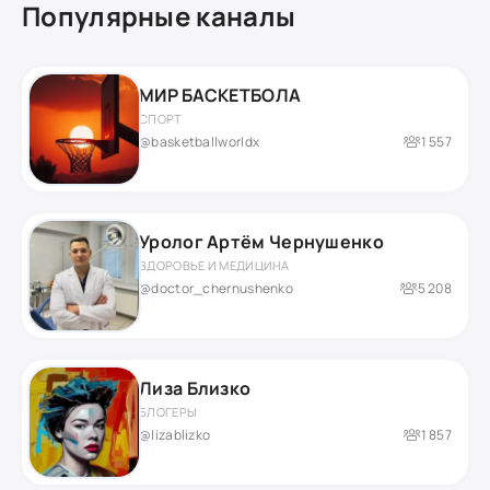
Популярные каналы
МИР БАСКЕТБОЛА
СПОРТ
@basketballworldx
1 557
Уролог Артём Чернушенко
ЗДОРОВЬЕ И МЕДИЦИНА
@doctor_chernushenko
5 208
Лиза Близко
БЛОГЕРЫ
@lizablizko
1 857