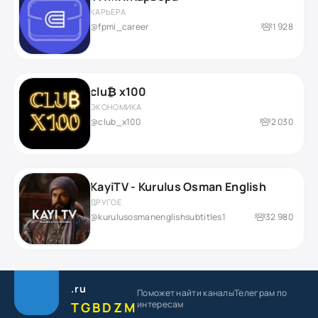
КАРЬЕРА
@fpmi_career
1 928
clu₿ x100
ЭКОНОМИКА
@club_x100
2 030
KayiTV - Kurulus Osman English
ДРУГОЕ
@kurulusosmanenglishsubtitles1
32 980
.ru
Поможет найти каналы
Телеграм по
интересам
TGBDZM