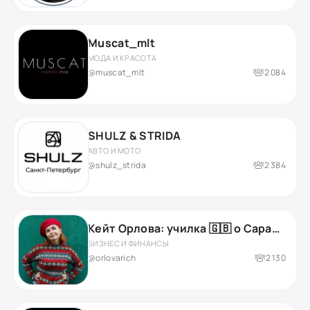
Muscat_mlt
МОДА И КРАСОТА
@muscat_mlt
2 084
SHULZ & STRIDA
АВТО И МОТО
@shulz_strida
2 384
Кейт Орлова: училка 🇬🇧 о Сарафанном 📻
БИЗНЕС И ФИНАНСЫ
@orlovarich
2 130