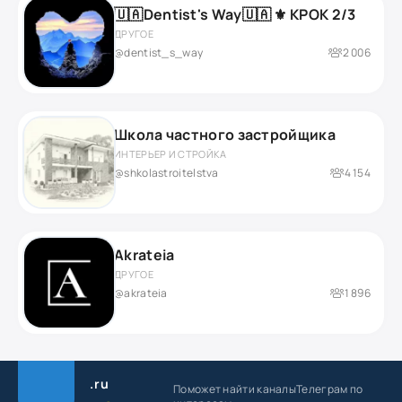
🇺🇦Dentist's Way🇺🇦 ⚜ КРОК 2/3
ДРУГОЕ
@dentist_s_way
2 006
Школа частного застройщика
ИНТЕРЬЕР И СТРОЙКА
@shkolastroitelstva
4 154
Akrateia
ДРУГОЕ
@akrateia
1 896
.ru
Поможет найти каналы
Телеграм по