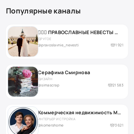
Популярные каналы
👰🏼‍♀️ ПРАВОСЛАВНЫЕ НЕВЕСТЫ 👰🏼‍♀️
ДРУГОЕ
@pravoslavnie_nevesti
1 921
Серафима Смирнова
ДИЗАЙН
@simascrap
21 583
Коммерческая недвижимость Москвы
ИНТЕРЬЕР И СТРОЙКА
@komershome
3 621