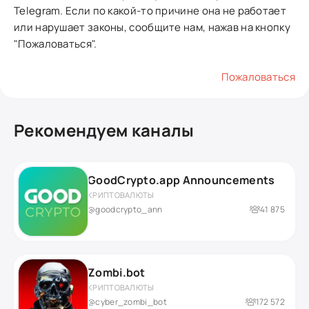
Telegram. Если по какой-то причине она не работает
или нарушает законы, сообщите нам, нажав на кнопку
"Пожаловаться".
Пожаловаться
Рекомендуем каналы
GoodCrypto.app Announcements
КРИПТОВАЛЮТЫ
@goodcrypto_ann
41 875
Zombi.bot
КРИПТОВАЛЮТЫ
@cyber_zombi_bot
172 572