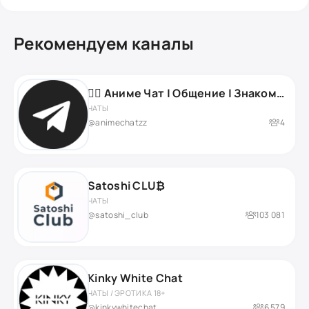
Рекомендуем каналы
❤️‍🔥 Аниме Чат | Общение | Знакомства / Anime Chat ❤️‍🔥
ЧАТЫ
@animechatzz
4
Satoshi CLU₿
ЧАТЫ
@satoshi_club
103 081
Kinky White Chat
ЧАТЫ / ЭРОТИКА 18+
@kinkywhitechat
6 579