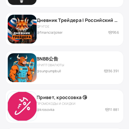
Дневник Трейдера | Российский рынок
ДРУГОЕ
@financialjoker
956
BNBB公告
КРИПТОВАЛЮТЫ
@sunpumpbull
36 391
Привет, кроссовка 😘
ПРОМОКОДЫ И СКИДКИ
@krosovka
11 881