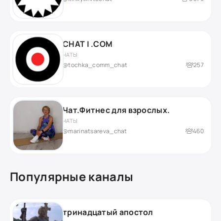
CHAT | .COM
ЧАТЫ
@tochka_comm_chat
257
Чат.Фитнес для взрослых.
ЧАТЫ
@marinatsareva_chat
460
Популярные каналы
тринадцатый апостол