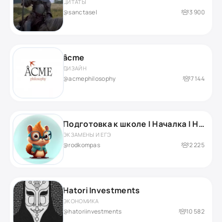
ЦИТАТЫ
@sanctasel
3 900
âcme
ДИЗАЙН
@acmephilosophy
7 144
Подготовка к школе | Началка | Нейропсихолог
ЭКЗАМЕНЫ И ЕГЭ
@rodkompas
2 225
Hatori Investments
ЭКОНОМИКА
@hatoriinvestments
10 582