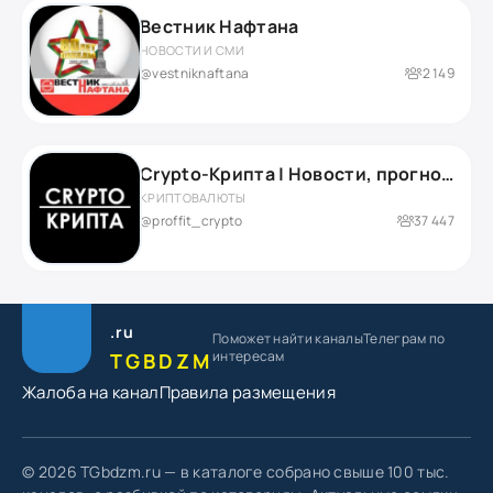
Вестник Нафтана
НОВОСТИ И СМИ
@vestniknaftana
2 149
Crypto-Крипта | Новости, прогнозы и аналитика
КРИПТОВАЛЮТЫ
@proffit_crypto
37 447
.ru
Поможет найти каналы
Телеграм по
интересам
TGBDZM
Жалоба на канал
Правила размещения
© 2026 TGbdzm.ru — в каталоге собрано свыше 100 тыс.