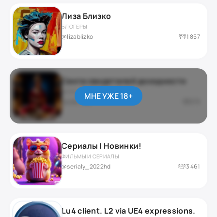
Лиза Близко
БЛОГЕРЫ
@lizablizko
1 857
Секта свидетелей доходности
ДАРКНЕТ / ЮМОР
МНЕ УЖЕ 18+
приватный
276
Сериалы | Новинки!
ФИЛЬМЫ И СЕРИАЛЫ
@serialy_2022hd
3 461
Lu4 client. L2 via UE4 expressions.