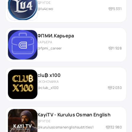
ДРУГОЕ
@lu4cwo
5 331
ФПМИ.Карьера
КАРЬЕРА
@fpmi_career
1 928
clu₿ x100
ЭКОНОМИКА
@club_x100
2 030
KayiTV - Kurulus Osman English
ДРУГОЕ
@kurulusosmanenglishsubtitles1
32 980