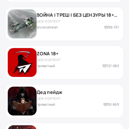
ВОЙНА | ТРЕШ | БЕЗ ЦЕНЗУРЫ 18+😱
ШОК-КОНТЕНТ
@voinatresh
56 197
ZONA 18+
ШОК-КОНТЕНТ
приватный
121 080
Дед пейдж
ШОК-КОНТЕНТ
приватный
55 669