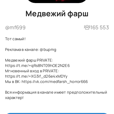
Медвежий фарш
@mf699
165 553
Тот самый!
Реклама в канале:
@bupmg
Медвежий фарш PRIVATE:
https://t.me/+qRs8NT09hOE2N2E6
Мгновенный вход в PRIVATE:
https://t.me/+XG3if_d26e4xMDYy
Мы в ВК: https://vk.com/medfarsh_horror666
Вся информация в канале имеет предположительный
характер!