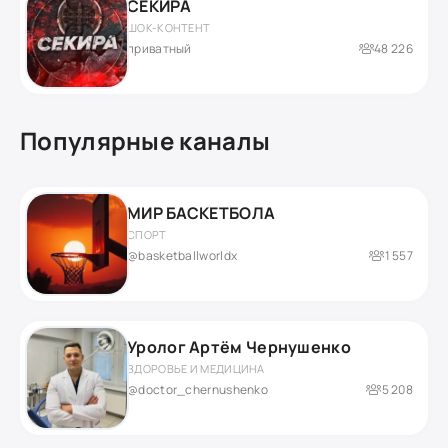
СЕКИРА
ШОК-КОНТЕНТ
приватный
48 226
Популярные каналы
МИР БАСКЕТБОЛА
СПОРТ
@basketballworldx
1 557
Уролог Артём Чернушенко
ЗДОРОВЬЕ И МЕДИЦИНА
@doctor_chernushenko
5 208