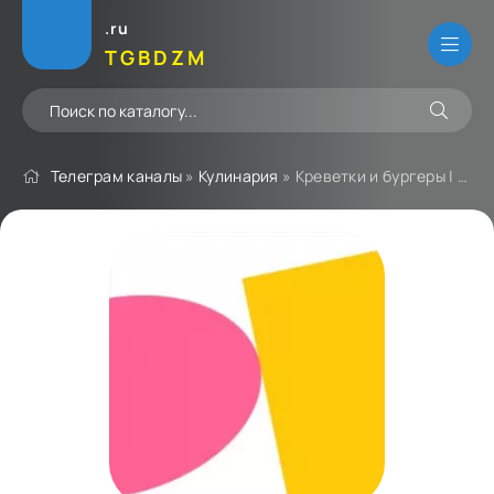
.ru
TGBDZM
Телеграм каналы
»
Кулинария
» Креветки и бургеры | Сеть ресторанов | Екб