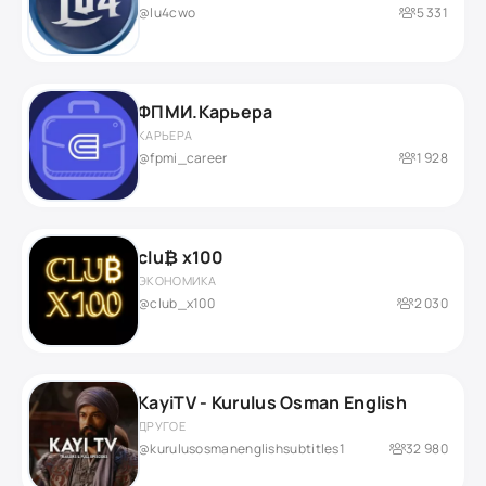
@lu4cwo
5 331
ФПМИ.Карьера
КАРЬЕРА
@fpmi_career
1 928
clu₿ x100
ЭКОНОМИКА
@club_x100
2 030
KayiTV - Kurulus Osman English
ДРУГОЕ
@kurulusosmanenglishsubtitles1
32 980