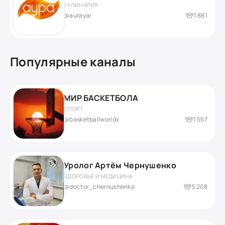
КУЛИНАРИЯ
@aurayar
1 881
Популярные каналы
МИР БАСКЕТБОЛА
СПОРТ
@basketballworldx
1 557
Уролог Артём Чернушенко
ЗДОРОВЬЕ И МЕДИЦИНА
@doctor_chernushenko
5 208