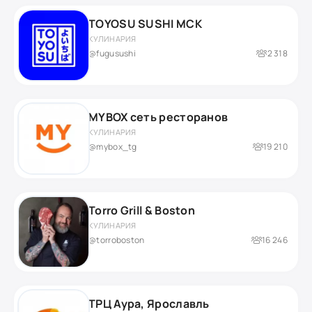
TOYOSU SUSHI МСК
КУЛИНАРИЯ
@fugusushi
2 318
MYBOX сеть ресторанов
КУЛИНАРИЯ
@mybox_tg
19 210
Torro Grill & Boston
КУЛИНАРИЯ
@torroboston
16 246
ТРЦ Аура, Ярославль