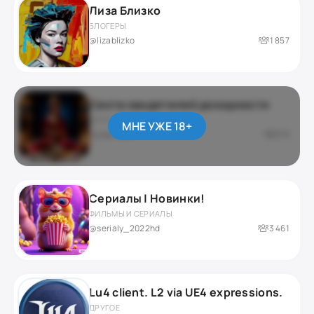
Лиза Близко
БЛОГЕРЫ
@lizablizko
1 857
Секта свидетелей доходности
ДАРКНЕТ / ЮМОР
МНЕ УЖЕ 18+
приватный
276
Сериалы | Новинки!
ФИЛЬМЫ И СЕРИАЛЫ
@serialy_2022hd
3 461
Lu4 client. L2 via UE4 expressions.
ДРУГОЕ