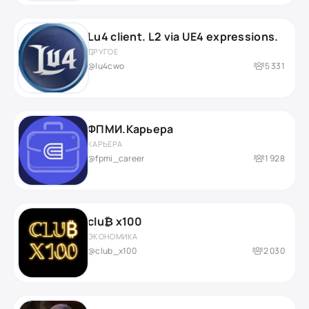
Lu4 client. L2 via UE4 expressions.
ДРУГОЕ
@lu4cwo
5 331
ФПМИ.Карьера
КАРЬЕРА
@fpmi_career
1 928
clu₿ x100
ЭКОНОМИКА
@club_x100
2 030