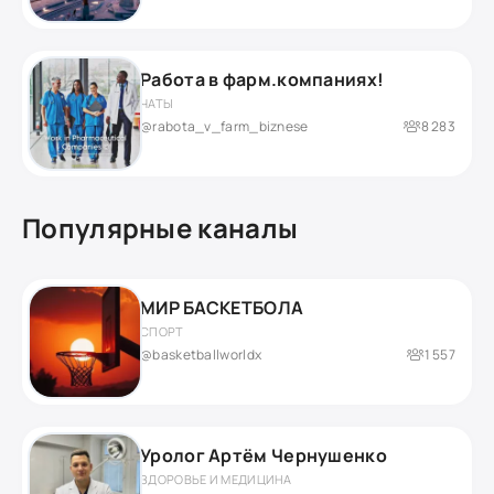
Работа в фарм.компаниях!
ЧАТЫ
@rabota_v_farm_biznese
8 283
Популярные каналы
МИР БАСКЕТБОЛА
СПОРТ
@basketballworldx
1 557
Уролог Артём Чернушенко
ЗДОРОВЬЕ И МЕДИЦИНА