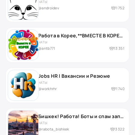
ЧАТЫ
@androidev
1 752
Работа в Корее,**ВМЕСТЕ В КОРЕЕ** Вакансии и услуги. Объявления по теме G-1;K-ETA ТОЛЬКО С РАЗРЕШЕНИЯ АДМИНА.
ЧАТЫ
@antb771
13 351
Jobs HR | Вакансии и Резюме
ЧАТЫ
@workhrhr
1 740
Бишкек! Работа! Боты и спам запрещено! 🚫
ЧАТЫ
@rabota_bishkek
3 322