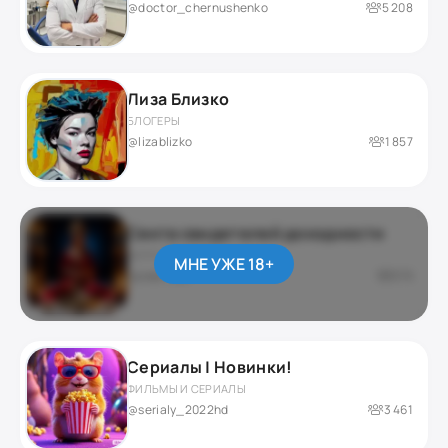
@doctor_chernushenko
5 208
Лиза Близко
БЛОГЕРЫ
@lizablizko
1 857
Секта свидетелей доходности
ДАРКНЕТ / ЮМОР
МНЕ УЖЕ 18+
приватный
276
Сериалы | Новинки!
ФИЛЬМЫ И СЕРИАЛЫ
@serialy_2022hd
3 461