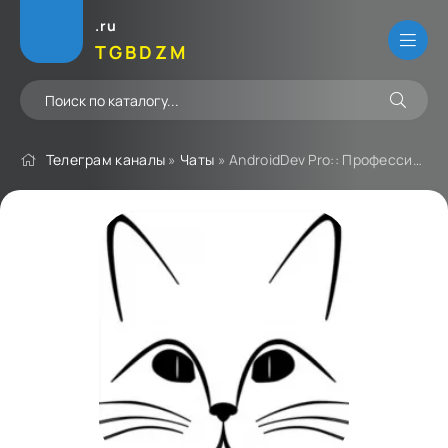
.ru
TGBDZM
Телеграм каналы
»
Чаты
» AndroidDev Pro:: Профессиональная разработка. It's Android time now!