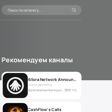
Рекомендуем каналы
Allora Network Announcements
КРИПТОВАЛЮТЫ
@alloranetworkannouncements
91 112
CashFlow‘s Calls