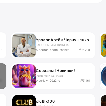
Уролог Артём Чернушенко
ЗДОРОВЬЕ И МЕДИЦИНА
57
@doctor_chernushenko
5 208
Сериалы | Новинки!
ФИЛЬМЫ И СЕРИАЛЫ
76
@serialy_2022hd
3 461
clu₿ x100