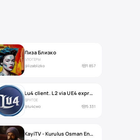
Лиза Близко
БЛОГЕРЫ
@lizablizko
1 857
Lu4 client. L2 via UE4 expressions.
ДРУГОЕ
@lu4cwo
5 331
KayiTV - Kurulus Osman English