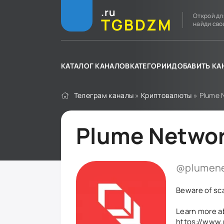
.ru
Открой дл
TGBDZM
найди сво
КАТАЛОГ КАНАЛОВ
КАТЕГОРИИ
ДОБАВИТЬ КА
Телеграм каналы
»
Криптовалюты
» Plume 
Plume Netwo
@plumene
Beware of sc
Learn more a
https://www