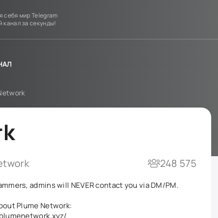
я себя мир Telegram
й канал за секунды!
НАЛ
Network
rk
twork
248 575
ammers, admins will NEVER contact you via DM/PM.
bout Plume Network:
.plumenetwork.xyz/