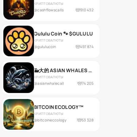
КРИПТОВАЛЮТЫ
@cashflowscalls
910 432
Gululu Coin 🐾 $GULULU
КРИПТОВАЛЮТЫ
@gululucoin
497 874
🐳大的 ASIAN WHALES CALL中文🇨🇳
КРИПТОВАЛЮТЫ
@asianwhalecall
74 205
BITCOIN ECOLOGY™
КРИПТОВАЛЮТЫ
@bitcoineccology
53 328