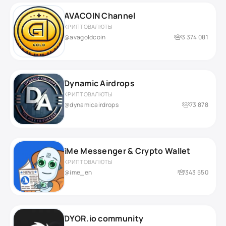
AVACOIN Channel
КРИПТОВАЛЮТЫ
@avagoldcoin
3 374 081
Dynamic Airdrops
КРИПТОВАЛЮТЫ
@dynamicairdrops
73 878
iMe Messenger & Crypto Wallet
КРИПТОВАЛЮТЫ
@ime_en
343 550
DYOR.io community