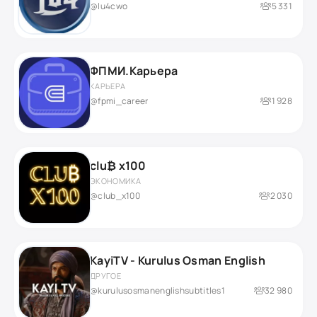
@lu4cwo
5 331
ФПМИ.Карьера
КАРЬЕРА
@fpmi_career
1 928
clu₿ x100
ЭКОНОМИКА
@club_x100
2 030
KayiTV - Kurulus Osman English
ДРУГОЕ
@kurulusosmanenglishsubtitles1
32 980