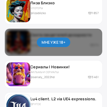
Лиза Близко
БЛОГЕРЫ
@lizablizko
1 857
Секта свидетелей доходности
ДАРКНЕТ / ЮМОР
МНЕ УЖЕ 18+
приватный
276
Сериалы | Новинки!
ФИЛЬМЫ И СЕРИАЛЫ
@serialy_2022hd
3 461
Lu4 client. L2 via UE4 expressions.
ДРУГОЕ