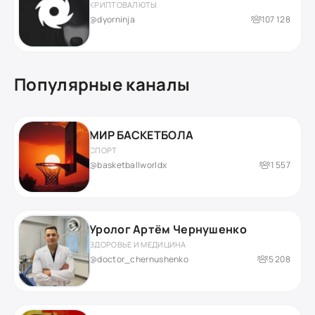
КРИПТОВАЛЮТЫ
@dyorninja
107 128
Популярные каналы
МИР БАСКЕТБОЛА
СПОРТ
@basketballworldx
1 557
Уролог Артём Чернушенко
ЗДОРОВЬЕ И МЕДИЦИНА
@doctor_chernushenko
5 208