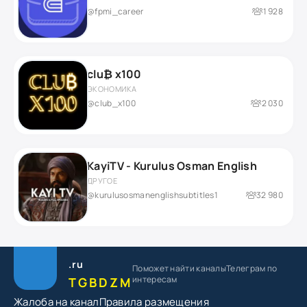
@fpmi_career
1 928
clu₿ x100
ЭКОНОМИКА
@club_x100
2 030
KayiTV - Kurulus Osman English
ДРУГОЕ
@kurulusosmanenglishsubtitles1
32 980
.ru
Поможет найти каналы
Телеграм по
интересам
TGBDZM
Жалоба на канал
Правила размещения