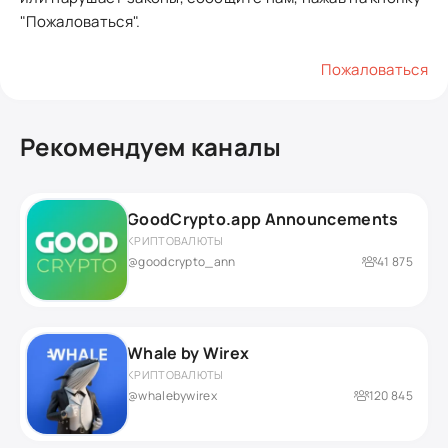
"Пожаловаться".
Пожаловаться
Рекомендуем каналы
GoodCrypto.app Announcements
КРИПТОВАЛЮТЫ
@goodcrypto_ann
41 875
Whale by Wirex
КРИПТОВАЛЮТЫ
@whalebywirex
120 845