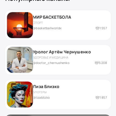
МИР БАСКЕТБОЛА
СПОРТ
@basketballworldx
1 557
Уролог Артём Чернушенко
ЗДОРОВЬЕ И МЕДИЦИНА
@doctor_chernushenko
5 208
Лиза Близко
БЛОГЕРЫ
@lizablizko
1 857