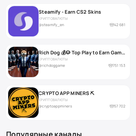
Steamify - Earn CS2 Skins
КРИПТОВАЛЮТЫ
@steamify_en
42 681
Rich Dog 💰🐶 Top Play to Earn Game on TON
КРИПТОВАЛЮТЫ
@richdoggame
751 153
CRYPTO APP MINERS ⛏️
КРИПТОВАЛЮТЫ
@cryptoappminers
57 702
Популярные каналы