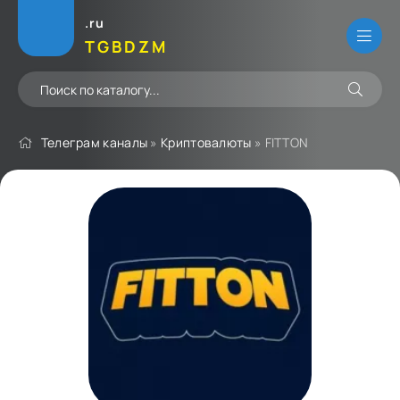
.ru
TGBDZM
Телеграм каналы
»
Криптовалюты
» FITTON