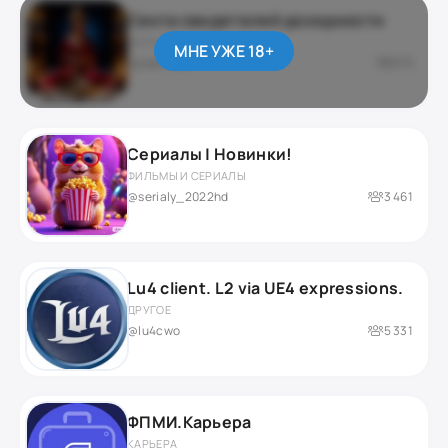
Секта свидетелей доходности
ДАРКНЕТ / ЮМОР
МНЕ УЖЕ 18+
приватный
276
Сериалы | Новинки!
ФИЛЬМЫ И СЕРИАЛЫ
@serialy_2022hd
3 461
Lu4 client. L2 via UE4 expressions.
ДРУГОЕ
@lu4cwo
5 331
ФПМИ.Карьера
КАРЬЕРА