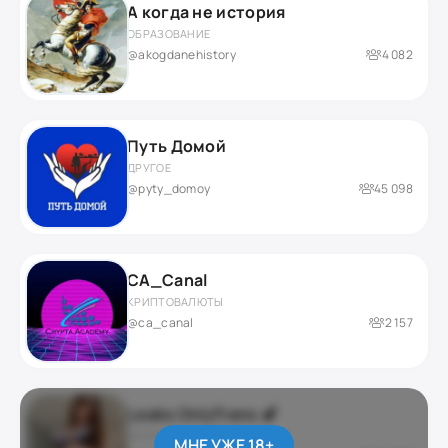
А когда не история
ОБРАЗОВАНИЕ
@akogdanehistory
4 082
Путь Домой
ДРУГОЕ
@pyty_domoy
45 098
CA_Canal
КРИПТОВАЛЮТЫ
@ca_canal
2 157
Leaks OnlyTrans 🍆
ЭРОТИКА 18+
МНЕ УЖЕ 18+