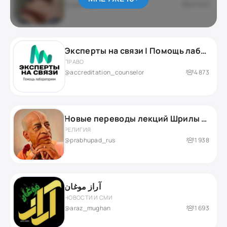
приватный
46 659
Эксперты на связи | Помощь лабораториям
ПРАВО
@accreditation_counselor
4 873
Новые переводы лекций Шрилы Прабхупады
РЕЛИГИЯ
@prabhupad_rus
1 938
آراز موغان
НОВОСТИ И СМИ
@araz_mughan
1 693