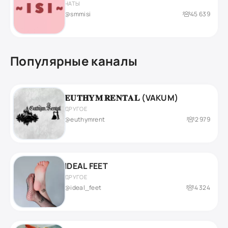
ЧАТЫ
@smmisi
45 639
Популярные каналы
𝐄𝐔𝐓𝐇𝐘𝐌 𝐑𝐄𝐍𝐓𝐀𝐋 (VAKUM)
ДРУГОЕ
@euthymrent
2 979
IDEAL FEET
ДРУГОЕ
@ideal_feet
4 324