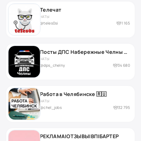
Телечат
ЧАТЫ
@teles0si
1 165
Посты ДПС Набережные Челны ДК
ЧАТЫ
@dps_chelny
34 680
Работа в Челябинске 🇷🇺
ЧАТЫ
@chel_jobs
32 795
РЕКЛАМА|ОТЗЫВЫ|ВП|БАРТЕР