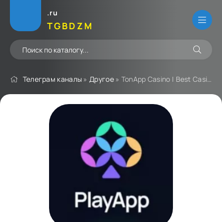
.ru
TGBDZM
Телеграм каналы
»
Другое
» TonApp Casino | Best Casino On TON 💎