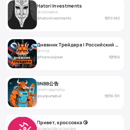
Hatori Investments
ЭКОНОМИКА
@hatoriinvestments
10 582
Дневник Трейдера | Российский рынок
ДРУГОЕ
@financialjoker
956
BNBB公告
КРИПТОВАЛЮТЫ
@sunpumpbull
36 391
Привет, кроссовка 😘
ПРОМОКОДЫ И СКИДКИ