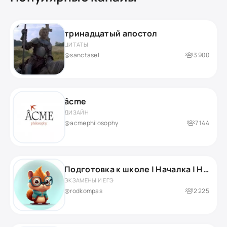
тринадцатый апостол
ЦИТАТЫ
@sanctasel
3 900
âcme
ДИЗАЙН
@acmephilosophy
7 144
Подготовка к школе | Началка | Нейропсихолог
ЭКЗАМЕНЫ И ЕГЭ
@rodkompas
2 225