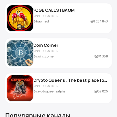
FOGE CALLS | BAOM
КРИПТОВАЛЮТЫ
@baomsol
1 234 843
Coin Corner
КРИПТОВАЛЮТЫ
@coin_cornerr
71 358
Crypto Queens : The best place for Crypto Knowledge!
КРИПТОВАЛЮТЫ
@cryptoqueensalpha
62 025
Популярные каналы