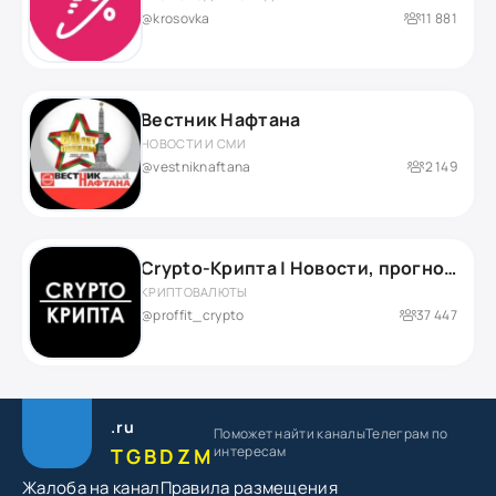
@krosovka
11 881
Вестник Нафтана
НОВОСТИ И СМИ
@vestniknaftana
2 149
Crypto-Крипта | Новости, прогнозы и аналитика
КРИПТОВАЛЮТЫ
@proffit_crypto
37 447
.ru
Поможет найти каналы
Телеграм по
интересам
TGBDZM
Жалоба на канал
Правила размещения