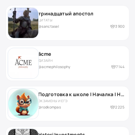
тринадцатый апостол
ЦИТАТЫ
@sanctasel
3 900
âcme
ДИЗАЙН
@acmephilosophy
7 144
Подготовка к школе | Началка | Нейропсихолог
ЭКЗАМЕНЫ И ЕГЭ
@rodkompas
2 225
Hatori Investments