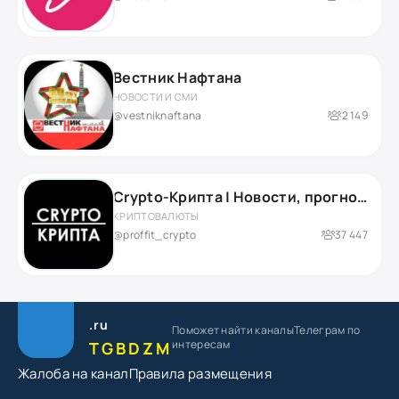
Вестник Нафтана
НОВОСТИ И СМИ
@vestniknaftana
2 149
Crypto-Крипта | Новости, прогнозы и аналитика
КРИПТОВАЛЮТЫ
@proffit_crypto
37 447
.ru
Поможет найти каналы
Телеграм по
интересам
TGBDZM
Жалоба на канал
Правила размещения