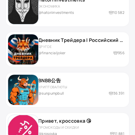
ЭКОНОМИКА
@hatoriinvestments
10 582
Дневник Трейдера | Российский рынок
ДРУГОЕ
@financialjoker
956
BNBB公告
КРИПТОВАЛЮТЫ
@sunpumpbull
36 391
Привет, кроссовка 😘
ПРОМОКОДЫ И СКИДКИ
@krosovka
11 881