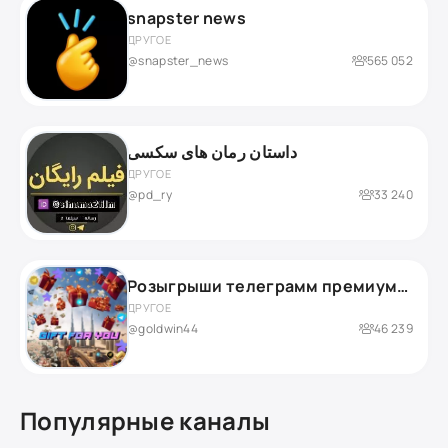
snapster news
ДРУГОЕ
@snapster_news
565 052
داستان رمان های سکسی
ДРУГОЕ
@pd_ry
33 240
Розыгрыши телеграмм премиума 🎁
ДРУГОЕ
@goldwin44
46 239
Популярные каналы