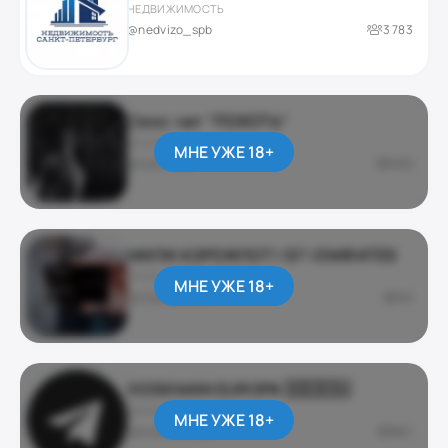
НЕДВИЖИМОСТЬ
@nedvizo_spb
3 783
Секс-чат "ПОХОТЬ"
ЭРОТИКА 18+
МНЕ УЖЕ 18+
@matrixxxa
480
МИЛИ АЭРОФЛОТ | S7 | EMIRATES
ПРОГНОЗЫ И СТАВКИ
МНЕ УЖЕ 18+
@milesaeroflot
36
KIOSKMAN EUROPA 🇩🇪🇪🇺
ДЛЯ ВЗРОСЛЫХ
МНЕ УЖЕ 18+
@kioskman_eu
687