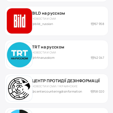
BILD на русском
НОВОСТИ И СМИ
@bild_russian
67 958
TRT на русском
НОВОСТИ И СМИ
@trtnarusskom
42 047
ЦЕНТР ПРОТИДІЇ ДЕЗІНФОРМАЦІЇ
НОВОСТИ И СМИ / УКРАИНСКИЕ
@centercounteringdisinformation
58 020