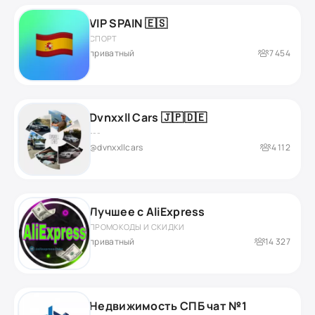
VIP SPAIN 🇪🇸
СПОРТ
приватный
7 454
Dvnxxll Cars 🇯🇵🇩🇪
---
@dvnxxllcars
4 112
Лучшее с AliExpress
ПРОМОКОДЫ И СКИДКИ
приватный
14 327
Недвижимость СПБ чат №1