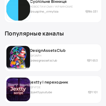
Суспільне Вінниця
НОВОСТИ И СМИ / УКРАИНСКИЕ
@suspilne_vinnytsia
84 031
Популярные каналы
DesignAssetsClub
ДИЗАЙН
@designassetsclub
1 653
jextty | переходник
ДРУГОЕ
@jexttyyoutube
1 101