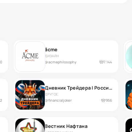
âcme
ДИЗАЙН
00
@acmephilosophy
7 144
Дневник Трейдера | Российский рынок
ДРУГОЕ
82
@financialjoker
956
Вестник Нафтана