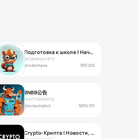
Подготовка к школе | Началка | Нейропсихолог
ЭКЗАМЕНЫ И ЕГЭ
@rodkompas
2 225
BNBB公告
КРИПТОВАЛЮТЫ
@sunpumpbull
36 391
Crypto-Крипта | Новости, прогнозы и аналитика