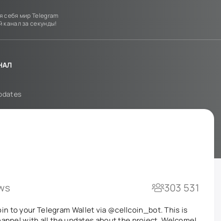
я себя мир Telegram
й канал за секунды!
НАЛ
pdates
ws
303 531
in to your Telegram Wallet via
@cellcoin_bot
. This is
channel with all the updates about the project. Welcome!