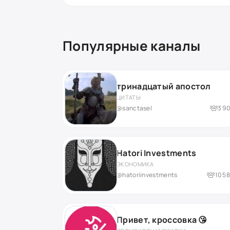
Популярные каналы
тринадцатый апостол
ЦИТАТЫ
@sanctasel
3 9
Hatori Investments
ЭКОНОМИКА
@hatoriinvestments
10 5
Привет, кроссовка 😘