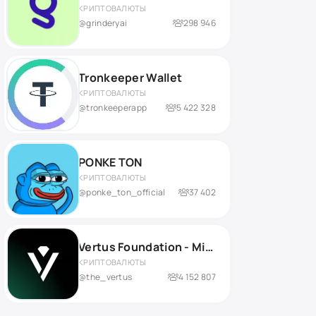
КРИПТОВАЛЮТЫ
@grinderyai
298 946
Tronkeeper Wallet
КРИПТОВАЛЮТЫ
@tronkeeperapp
5 422 328
PONKE TON
КРИПТОВАЛЮТЫ
@ponke_ton_official
37 402
Vertus Foundation - Mine VERT
КРИПТОВАЛЮТЫ
@the_vertus
4 152 807