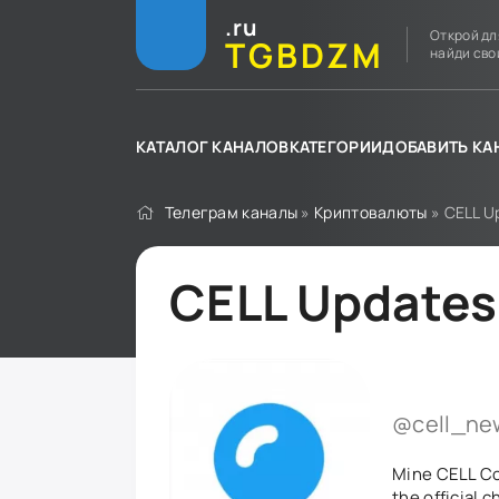
.ru
Открой дл
TGBDZM
найди сво
КАТАЛОГ КАНАЛОВ
КАТЕГОРИИ
ДОБАВИТЬ КА
Телеграм каналы
»
Криптовалюты
» CELL U
CELL Updates
@cell_ne
Mine CELL Co
the official 