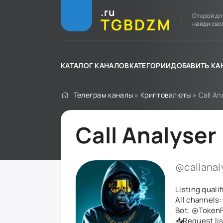
.ru
Открой дл
TGBDZM
найди сво
КАТАЛОГ КАНАЛОВ
КАТЕГОРИИ
ДОБАВИТЬ КА
Телеграм каналы
»
Криптовалюты
» Call An
Call Analyser
@callanal
Listing qualif
All channels:
Bot:
@TokenP
📥Request li