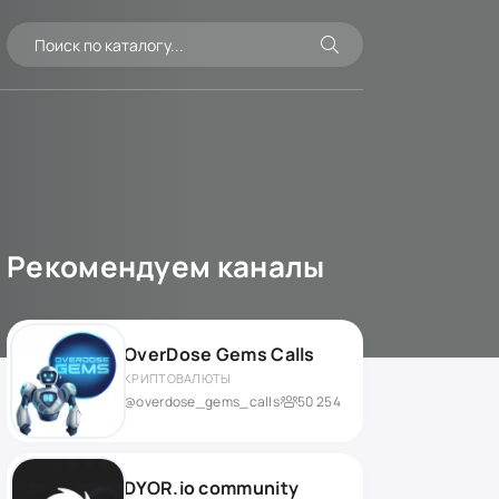
Рекомендуем каналы
OverDose Gems Calls
КРИПТОВАЛЮТЫ
@overdose_gems_calls
50 254
DYOR.io community