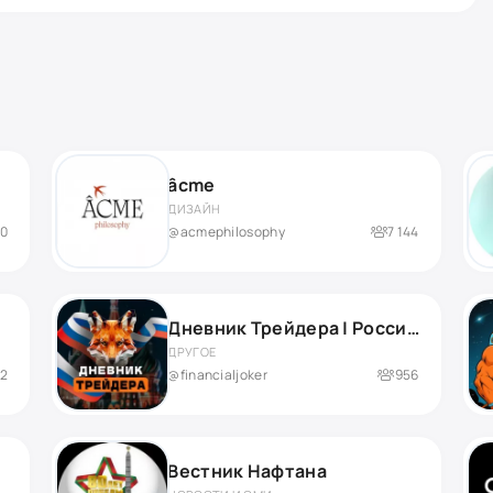
âcme
ДИЗАЙН
00
@acmephilosophy
7 144
Дневник Трейдера | Российский рынок
ДРУГОЕ
82
@financialjoker
956
Вестник Нафтана