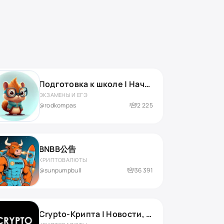
Подготовка к школе | Началка | Нейропсихолог
ЭКЗАМЕНЫ И ЕГЭ
@rodkompas
2 225
BNBB公告
КРИПТОВАЛЮТЫ
@sunpumpbull
36 391
Crypto-Крипта | Новости, прогнозы и аналитика