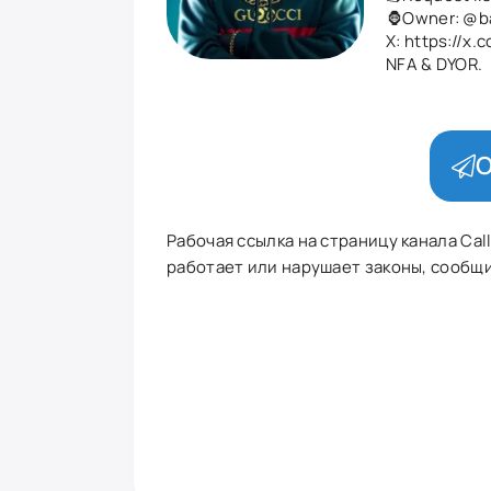
🦍Owner:
@b
X: https://x
NFA & DYOR.
О
Рабочая ссылка на страницу канала Call
работает или нарушает законы, сообщит