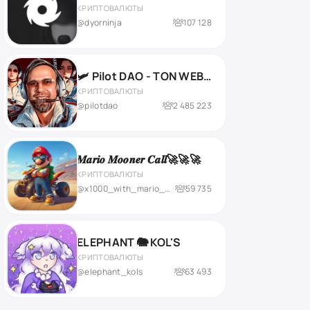
КРИПТОВАЛЮТЫ
@dyorninja
107 128
🛩 Pilot DAO - TON WEB3 GameFi
КРИПТОВАЛЮТЫ
@pilotdao
2 485 223
𝑴𝒂𝒓𝒊𝒐 𝑴𝒐𝒐𝒏𝒆𝒓 𝑪𝒂𝒍𝒍🚀🚀🚀
КРИПТОВАЛЮТЫ
@x1000_with_mario_mooner
59 735
ELEPHANT 🐘 KOL'S
КРИПТОВАЛЮТЫ
@elephant_kols
63 493