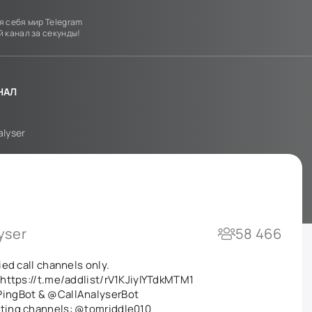
я себя мир Telegram
й канал за секунды!
НАЛ
alyser
yser
58 466
ied call channels only.
 https://t.me/addlist/rV1KJiyIYTdkMTM1
ingBot
&
@CallAnalyserBot
sting channels:
@tomriddle010