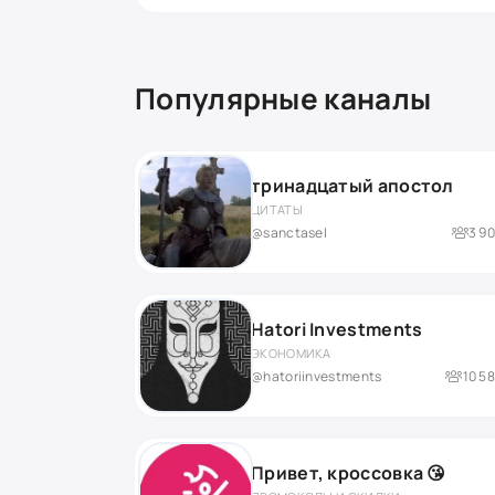
Популярные каналы
тринадцатый апостол
ЦИТАТЫ
@sanctasel
3 9
Hatori Investments
ЭКОНОМИКА
@hatoriinvestments
10 5
Привет, кроссовка 😘