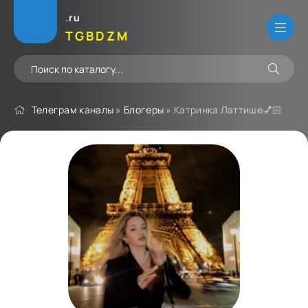
.ru
TGBDZM
Телеграм каналы
»
Блогеры
» Катринка Латтише💅🏻