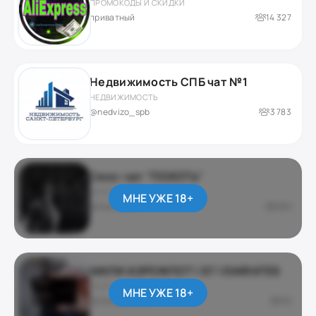
ПРОМОКОДЫ И СКИДКИ
приватный
14 327
Недвижимость СПБ чат №1
НЕДВИЖИМОСТЬ
@nedvizo_spb
3 783
Секс-чат "ПОХОТЬ"
ЭРОТИКА 18+
МНЕ УЖЕ 18+
@matrixxxa
480
МИЛИ АЭРОФЛОТ | S7 | EMIRATES
ПРОГНОЗЫ И СТАВКИ
МНЕ УЖЕ 18+
@milesaeroflot
36