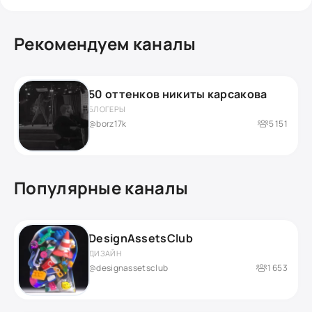
Рекомендуем каналы
50 оттенков никиты карсакова
БЛОГЕРЫ
@borz17k
5 151
Популярные каналы
DesignAssetsClub
ДИЗАЙН
@designassetsclub
1 653