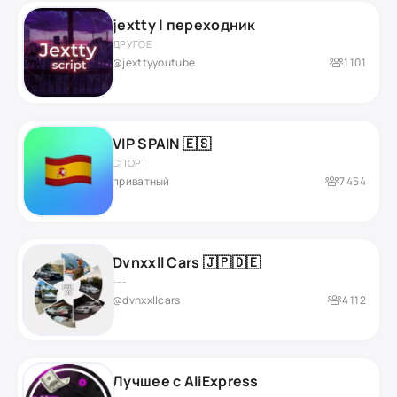
jextty | переходник
ДРУГОЕ
@jexttyyoutube
1 101
VIP SPAIN 🇪🇸
СПОРТ
приватный
7 454
Dvnxxll Cars 🇯🇵🇩🇪
---
@dvnxxllcars
4 112
Лучшее с AliExpress