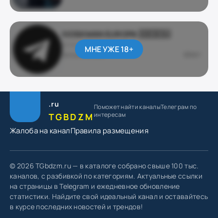
KIOSKMAN EUROPA 🇩🇪🇪🇺
ДЛЯ ВЗРОСЛЫХ
МНЕ УЖЕ 18+
@kioskman_eu
687
.ru
Поможет найти каналы
Телеграм по
интересам
TGBDZM
Жалоба на канал
Правила размещения
© 2026 TGbdzm.ru — в каталоге собрано свыше 100 тыс.
каналов, с разбивкой по категориям. Актуальные ссылки
на страницы в Telegram и ежедневное обновление
статистики. Найдите свой идеальный канал и оставайтесь
в курсе последних новостей и трендов!