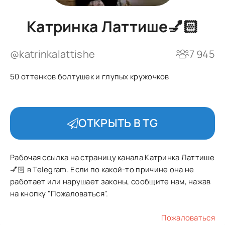
Катринка Латтише💅🏻
@katrinkalattishe
7 945
50 оттенков болтушек и глупых кружочков
ОТКРЫТЬ В TG
Рабочая ссылка на страницу канала Катринка Латтише
💅🏻 в Telegram. Если по какой-то причине она не
работает или нарушает законы, сообщите нам, нажав
на кнопку "Пожаловаться".
Пожаловаться